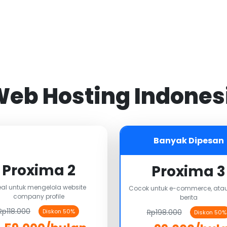
 Web Hosting Indones
Banyak Dipesan
Proxima 2
Proxima 3
eal untuk mengelola website
Cocok untuk e-commerce, atau
company profile
berita
Rp118.000
Rp198.000
Diskon 50%
Diskon 50%