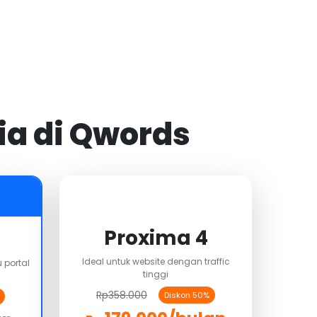
ia di Qwords
Proxima 4
Ideal untuk website dengan traffic
 portal
tinggi
Rp358.000
Diskon 50%