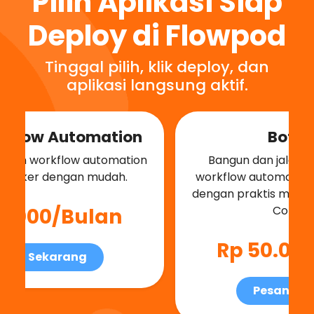
Pilih Aplikasi Siap
Deploy di Flowpod
Tinggal pilih, klik deploy, dan
aplikasi langsung aktif.
BotPress
Bangun dan jalankan AI chatbot &
workflow automation berbasis Docker
dengan praktis menggunakan Botpress
Container.
Rp 50.000/Bulan
Pesan Sekarang