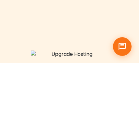
Siap Scale
ke VPS Indonesia
Kapan Saja
Saat kebutuhan meningkat, Flowpod bisa
dilengkapi dengan VPS Qwords untuk kontrol
lebih besar dan resource khusus.
Upgrade Hosting