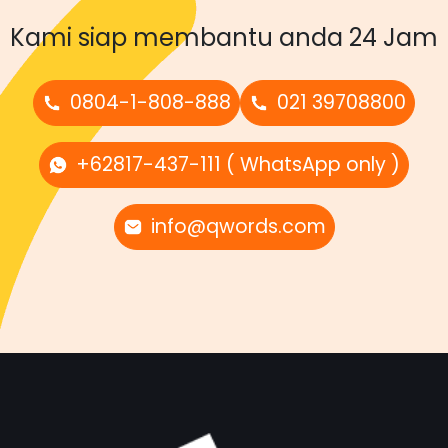
Kami siap membantu anda 24 Jam
0804-1-808-888
021 39708800
+62817-437-111 ( WhatsApp only )
info@qwords.com