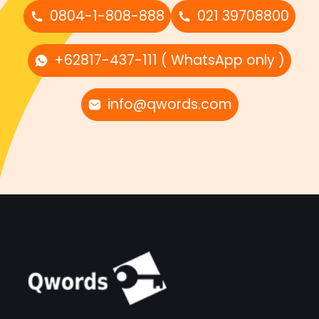
0804-1-808-888
021 39708800
+62817-437-111 ( WhatsApp only )
info@qwords.com