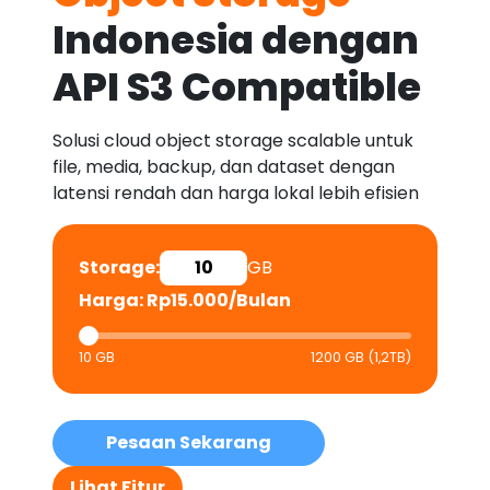
Indonesia dengan
API S3 Compatible
Solusi cloud object storage scalable untuk
file, media, backup, dan dataset dengan
latensi rendah dan harga lokal lebih efisien
Storage:
GB
Harga: Rp
15.000
/Bulan
10 GB
1200 GB (1,2TB)
Pesaan Sekarang
Lihat Fitur