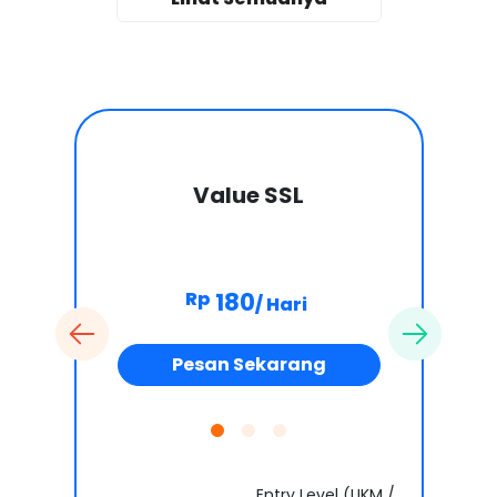
Value SSL
180
Rp
/ Hari
Pesan Sekarang
Entry Level (UKM /