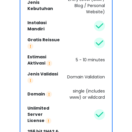
Jenis
Blog / Personal
Kebutuhan
Website)
Instalasi
Mandiri
Gratis Reissue
Estimasi
5 - 10 minutes
Aktivasi
Jenis Validasi
Domain Validation
single (includes
Domain
www) or wildcard
Unlimited
Server
License
256 bit SHA2 &