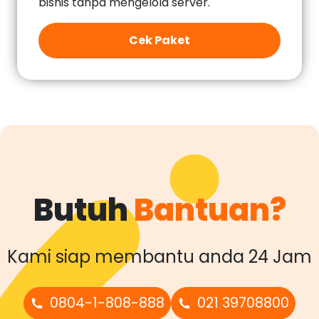
bisnis tanpa mengelola server.
Cek Paket
Butuh
Bantuan?
Kami siap membantu anda 24 Jam
0804-1-808-888
021 39708800