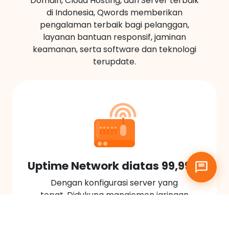
Domain, Cloud Hosting, dan Server terbaik
di Indonesia, Qwords memberikan
pengalaman terbaik bagi pelanggan,
layanan bantuan responsif, jaminan
keamanan, serta software dan teknologi
terupdate.
Uptime Network diatas 99,99%
Dengan konfigurasi server yang
tepat. Didukung manajemen jaringan
dan multiple upstream tier 1 provider
network serta multiple peering.