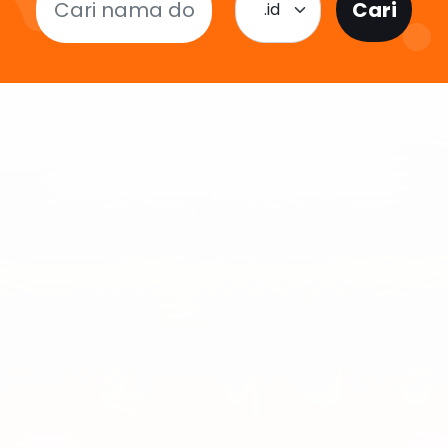
Cari
.id