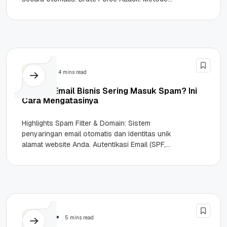
peretasan melalui percobaan kombinasi login
secara berulang hingga...
Email
4 mins read
Kenapa Email Bisnis Sering Masuk Spam? Ini
Cara Mengatasinya
Highlights Spam Filter & Domain: Sistem
penyaringan email otomatis dan identitas unik
alamat website Anda. Autentikasi Email (SPF,
DKIM, DMARC): Protokol validasi DNS, tanda
tangan...
Website
5 mins read