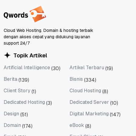
Cloud Web Hosting. Domain & hosting terbaik
dengan akses cepat yang didukung layanan
support 24/7
Topik Artikel
Artificial Intelligence
Artikel Terbaru
(30)
(19)
Artificial Intelligence
Artikel Terbaru
Berita
Bisnis
(139)
(334)
Berita
Bisnis
Client Story
Cloud Hosting
(1)
(8)
Client Story
Cloud Hosting
Dedicated Hosting
Dedicated Server
(3)
(10)
Dedicated Hosting
Dedicated Server
Design
Digital Marketing
(51)
(147)
Design
Digital Marketing
Domain
eBook
(174)
(8)
Domain
eBook