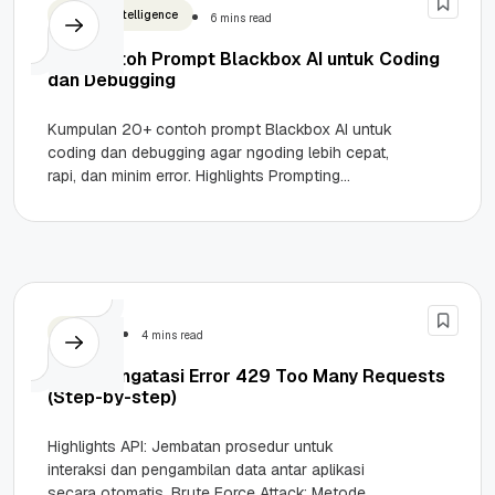
Artificial Intelligence
6 mins read
20+ Contoh Prompt Blackbox AI untuk Coding
dan Debugging
Kumpulan 20+ contoh prompt Blackbox AI untuk
coding dan debugging agar ngoding lebih cepat,
rapi, dan minim error. Highlights Prompting
Blackbox AI sangat bergantung pada...
Website
4 mins read
Cara Mengatasi Error 429 Too Many Requests
(Step-by-step)
Highlights API: Jembatan prosedur untuk
interaksi dan pengambilan data antar aplikasi
secara otomatis. Brute Force Attack: Metode