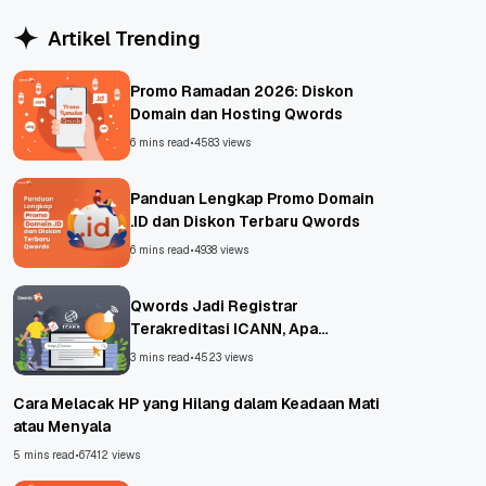
Artikel Trending
Promo Ramadan 2026: Diskon
Domain dan Hosting Qwords
6 mins read
•
4583 views
Panduan Lengkap Promo Domain
.ID dan Diskon Terbaru Qwords
6 mins read
•
4938 views
Qwords Jadi Registrar
Terakreditasi ICANN, Apa
Untungnya?
3 mins read
•
4523 views
Cara Melacak HP yang Hilang dalam Keadaan Mati
atau Menyala
5 mins read
•
67412 views