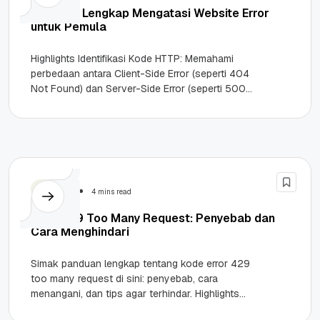
Panduan Lengkap Mengatasi Website Error
untuk Pemula
Highlights Identifikasi Kode HTTP: Memahami
perbedaan antara Client-Side Error (seperti 404
Not Found) dan Server-Side Error (seperti 500
Internal Server Error). Metode Eliminasi Cepat:
Menggunakan...
Website
4 mins read
Error 429 Too Many Request: Penyebab dan
Cara Menghindari
Simak panduan lengkap tentang kode error 429
too many request di sini: penyebab, cara
menangani, dan tips agar terhindar. Highlights
Error 429 too many request...