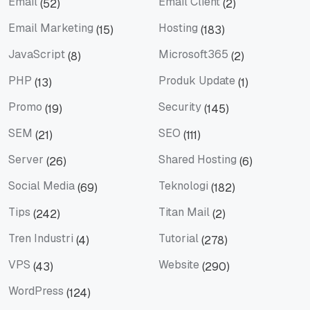
Email
Email Client
(52)
(2)
Email
Email Client
Email Marketing
Hosting
(15)
(183)
Email Marketing
Hosting
JavaScript
Microsoft365
(8)
(2)
JavaScript
Microsoft365
PHP
Produk Update
(13)
(1)
PHP
Produk Update
Promo
Security
(19)
(145)
Promo
Security
SEM
SEO
(21)
(111)
SEM
SEO
Server
Shared Hosting
(26)
(6)
Server
Shared Hosting
Social Media
Teknologi
(69)
(182)
Social Media
Teknologi
Tips
Titan Mail
(242)
(2)
Tips
Titan Mail
Tren Industri
Tutorial
(4)
(278)
Tren Industri
Tutorial
VPS
Website
(43)
(290)
VPS
Website
WordPress
(124)
WordPress