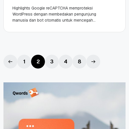
Highlights Google reCAPTCHA memproteksi
WordPress dengan membedakan pengunjung
manusia dan bot otomatis untuk mencegah
spam komentar serta pendaftaran akun palsu.
Kamu bisa pilih reCAPTCHA v2...
1
2
3
4
8