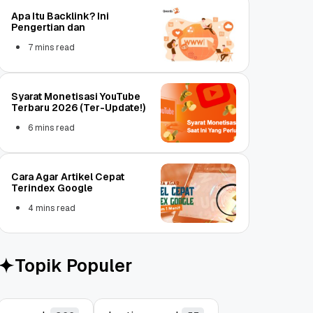
Apa Itu Backlink? Ini
Pengertian dan
7 mins read
Syarat Monetisasi YouTube
Terbaru 2026 (Ter-Update!)
6 mins read
Cara Agar Artikel Cepat
Terindex Google
4 mins read
Topik Populer
Object Storage untuk
Strategi Bac