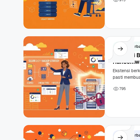
Artikel Terb
Strategi 
Ransomwa
Ekstensi ber
pasti membuat
bersama tuntu
7
9
5
Artikel Terb