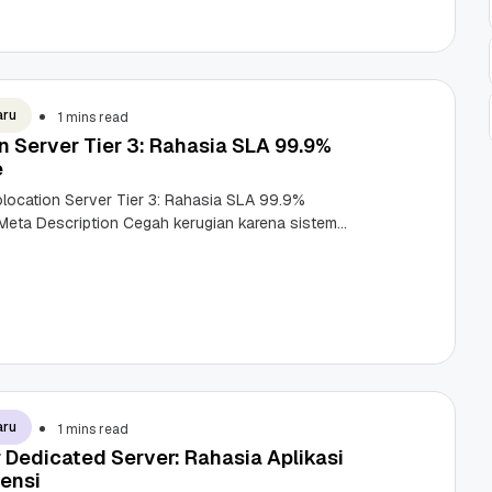
skon
Terakreditasi ICANN, Apa
Untungnya?
27 Jul, 2022
3
aru
1 mins read
n Server Tier 3: Rahasia SLA 99.9%
e
olocation Server Tier 3: Rahasia SLA 99.9%
 Meta Description Cegah kerugian karena sistem
ami keuntungan colocation server tier 3
aru
1 mins read
r Dedicated Server: Rahasia Aplikasi
ensi