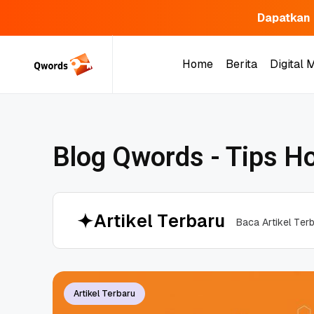
Dapatkan 
Home
Berita
Digital 
Home
Berita
Digital 
Blog Qwords - Tips Ho
A
r
t
i
k
e
l
T
e
r
b
a
r
u
B
a
c
a
A
r
t
i
k
e
l
T
e
r
Artikel Terbaru