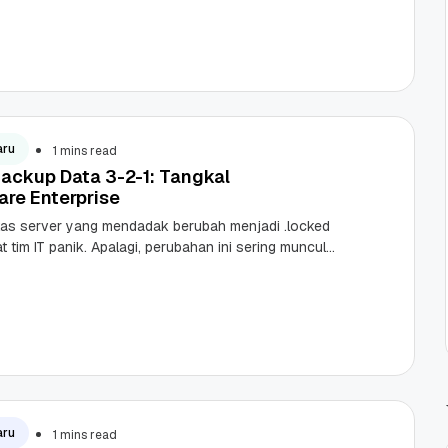
aru
1 mins read
Backup Data 3-2-1: Tangkal
re Enterprise
kas server yang mendadak berubah menjadi .locked
 tim IT panik. Apalagi, perubahan ini sering muncul
tan uang tebusan kripto dari peretas.
aru
1 mins read