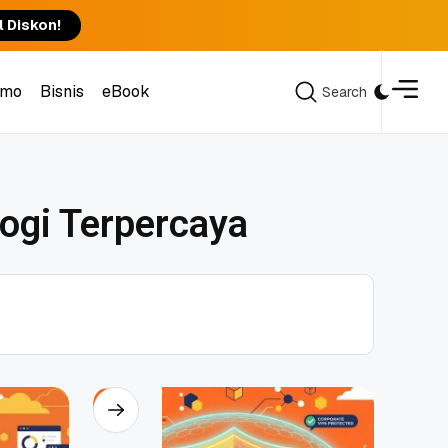
l Diskon!
omo
Bisnis
eBook
Search
Search
omo
Bisnis
eBook
logi Terpercaya