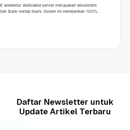
tif, arsitektur dedicated server merupakan ekosistem
 fisik (bare-metal) murni. Sistem ini memberikan 100%
komputasi secara mutlak kepada satu pengguna.
D
a
f
t
a
r
N
e
w
s
l
e
t
t
e
r
u
n
t
u
k
U
p
d
a
t
e
A
r
t
i
k
e
l
T
e
r
b
a
r
u