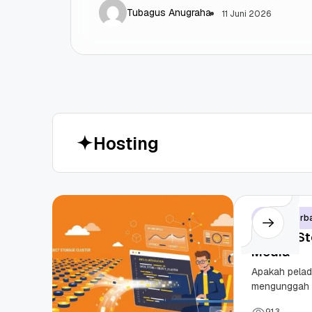
Tubagus Anugraha
11 Juni 2026
H
o
s
t
i
n
g
Artikel Terb
Object Sto
Media
Apakah pela
mengunggah f
Exceeded di l
9
1
3