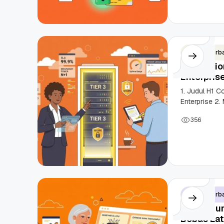
Diskon Domain dan
Domain .ID dan Di
Hosting Qwords
Terbaru
10 Feb, 2026
20 Nov, 2025
6
6
Artikel Terb
Colocatio
Enterpris
1. Judul H1 C
Enterprise 2.
tumbang! Pah
3
5
6
Artikel Terb
Arsitektu
Bebas Lat