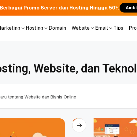
Berbagai Promo Server dan Hosting Hingga 50%
Ambi
Marketing
Hosting
Domain
Website
Email
Tips
Pr
Marketing
Hosting
Domain
Website
Email
Tips
Pr
sting, Website, dan Tekno
b
a
r
u
t
e
n
t
a
n
g
W
e
b
s
i
t
e
d
a
n
B
i
s
n
i
s
O
n
l
i
n
e