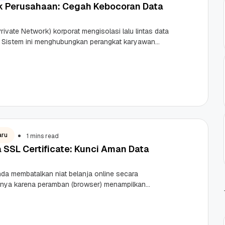
k Perusahaan: Cegah Kebocoran Data
Private Network) korporat mengisolasi lalu lintas data
 Sistem ini menghubungkan perangkat karyawan
ngan server internal korporasi. Secara teknis,
aru
1 mins read
a SSL Certificate: Kunci Aman Data
da membatalkan niat belanja online secara
ya karena peramban (browser) menampilkan
erah “Not Secure” di halaman pembayaran? Bagi
ar konsumen modern,
 Promo
Qwords Jadi Registrar