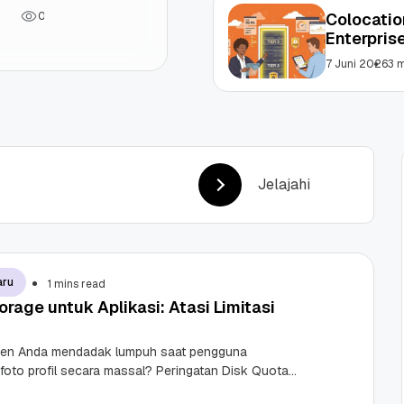
0
Colocatio
Enterpris
7 Juni 2026
3 
Jelajahi
aru
1 mins read
rage untuk Aplikasi: Atasi Limitasi
den Anda mendadak lumpuh saat pengguna
oto profil secara massal? Peringatan Disk Quota
ayar monitor pasti akan membuat tim IT Anda