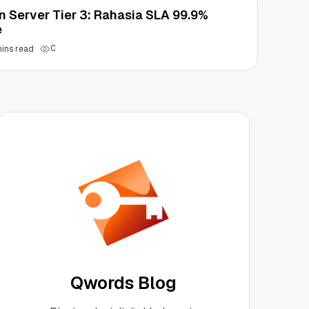
n Server Tier 3: Rahasia SLA 99.9%
e
0
mins read
Qwords Blog