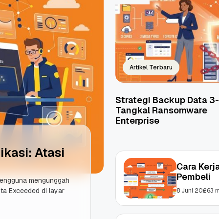
Artikel Terbaru
Strategi Backup Data 3-
Tangkal Ransomware
Enterprise
kasi: Atasi
Cara Kerj
Pembeli
pengguna mengunggah
ta Exceeded di layar
8 Juni 2026
3 