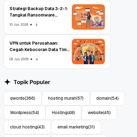
Strategi Backup Data 3-2-1:
Tangkal Ransomware
Enterprise
10 Jun, 2026
4
VPN untuk Perusahaan:
Cegah Kebocoran Data Tim
WFA!
09 Jun, 2026
4
Topik Populer
qwords
(366)
hosting murah
(57)
domain
(54)
Wordpress
(54)
Hosting
(48)
website
(45)
cloud hosting
(43)
email marketing
(31)