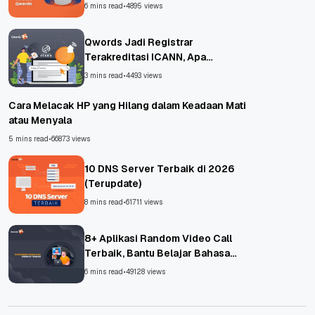
6 mins read
•
4895 views
Qwords Jadi Registrar
Terakreditasi ICANN, Apa
Untungnya?
3 mins read
•
4493 views
Cara Melacak HP yang Hilang dalam Keadaan Mati
atau Menyala
5 mins read
•
66873 views
10 DNS Server Terbaik di 2026
(Terupdate)
8 mins read
•
61711 views
8+ Aplikasi Random Video Call
Terbaik, Bantu Belajar Bahasa
Asing!
6 mins read
•
49128 views