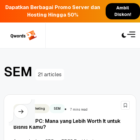
Dapatkan Berbagai Promo Server dan
Ambil
Hosting Hingga 50%
Diskon!
Skip
to
content
S
E
M
21 articles
Digital Marketing
SEM
7 mins read
SEO vs PPC: Mana yang Lebih Worth It untuk
Bisnis Kamu?