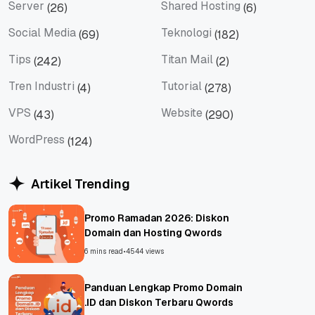
Server
Shared Hosting
(26)
(6)
Server
Shared Hosting
Social Media
Teknologi
(69)
(182)
Social Media
Teknologi
Tips
Titan Mail
(242)
(2)
Tips
Titan Mail
Tren Industri
Tutorial
(4)
(278)
Tren Industri
Tutorial
VPS
Website
(43)
(290)
VPS
Website
WordPress
(124)
WordPress
Artikel Trending
Promo Ramadan 2026: Diskon
Domain dan Hosting Qwords
6 mins read
•
4544 views
Panduan Lengkap Promo Domain
.ID dan Diskon Terbaru Qwords