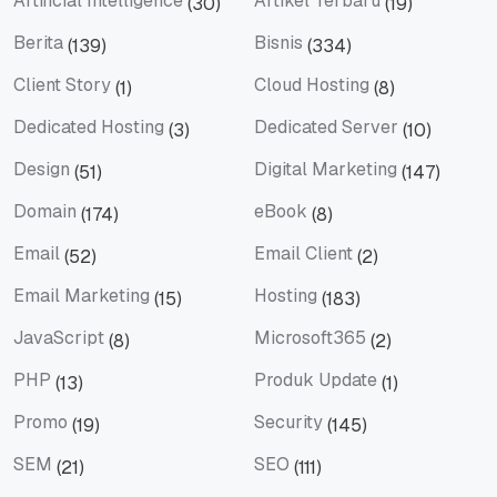
Artificial Intelligence
Artikel Terbaru
(30)
(19)
Artificial Intelligence
Artikel Terbaru
Berita
Bisnis
(139)
(334)
Berita
Bisnis
Client Story
Cloud Hosting
(1)
(8)
Client Story
Cloud Hosting
Dedicated Hosting
Dedicated Server
(3)
(10)
Dedicated Hosting
Dedicated Server
Design
Digital Marketing
(51)
(147)
Design
Digital Marketing
Domain
eBook
(174)
(8)
Domain
eBook
Email
Email Client
(52)
(2)
Email
Email Client
Email Marketing
Hosting
(15)
(183)
Email Marketing
Hosting
JavaScript
Microsoft365
(8)
(2)
JavaScript
Microsoft365
PHP
Produk Update
(13)
(1)
PHP
Produk Update
Promo
Security
(19)
(145)
Promo
Security
SEM
SEO
(21)
(111)
SEM
SEO