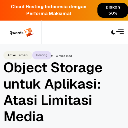
Cloud Hosting Indonesia dengan
Diskon
Performa Maksimal
50%
Skip
to
content
Artikel Terbaru
Hosting
4 mins read
Object Storage
untuk Aplikasi:
Atasi Limitasi
Media