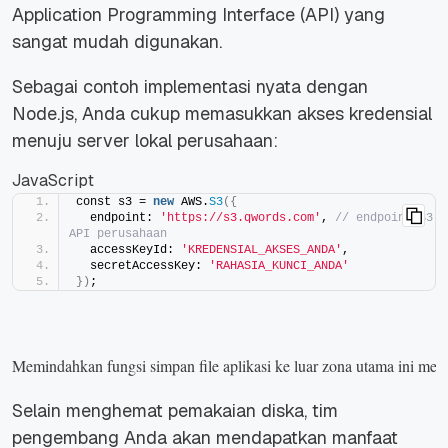
Application Programming Interface
(API) yang
sangat mudah digunakan.
Sebagai contoh implementasi nyata dengan
Node.js, Anda cukup memasukkan akses kredensial
menuju server lokal perusahaan:
JavaScript
const s3 = 
new
 AWS.
S3
({
  endpoint: 
'https://s3.qwords.com'
, 
// endpoint S3 
API perusahaan
  accessKeyId: 
'KREDENSIAL_AKSES_ANDA'
,
  secretAccessKey: 
'RAHASIA_KUNCI_ANDA'
})
;
Memindahkan fungsi simpan file aplikasi ke luar zona utama ini mem
Selain menghemat pemakaian diska, tim
pengembang Anda akan mendapatkan manfaat