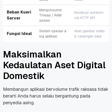
Mengonsumsi
Beban Kueri
Eksekusi asinkron
Thread
/ RAM
Server
via HTTP API
sistem
Sistem operasi &
Aset gambar statis
Fungsi Ideal
log aplikasi
& cadangan data
Maksimalkan
Kedaulatan Aset Digital
Domestik
Membangun aplikasi bervolume trafik raksasa tidak
berarti Anda harus selalu bergantung pada
penyedia asing.