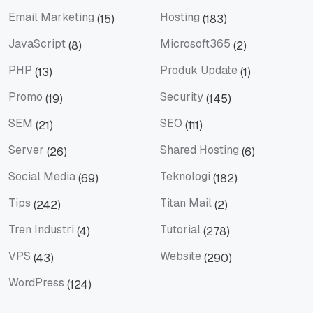
Email
Email Client
Email Marketing
Hosting
(15)
(183)
Email Marketing
Hosting
JavaScript
Microsoft365
(8)
(2)
JavaScript
Microsoft365
PHP
Produk Update
(13)
(1)
PHP
Produk Update
Promo
Security
(19)
(145)
Promo
Security
SEM
SEO
(21)
(111)
SEM
SEO
Server
Shared Hosting
(26)
(6)
Server
Shared Hosting
Social Media
Teknologi
(69)
(182)
Social Media
Teknologi
Tips
Titan Mail
(242)
(2)
Tips
Titan Mail
Tren Industri
Tutorial
(4)
(278)
Tren Industri
Tutorial
VPS
Website
(43)
(290)
VPS
Website
WordPress
(124)
WordPress