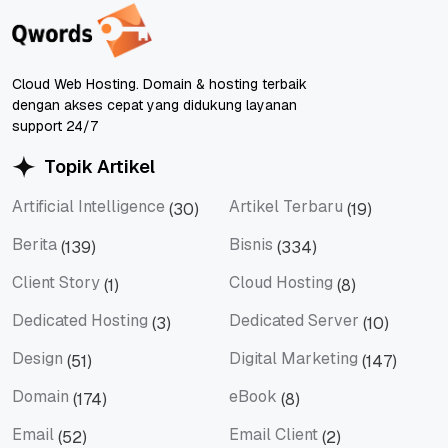
Cloud Web Hosting. Domain & hosting terbaik
dengan akses cepat yang didukung layanan
support 24/7
Topik Artikel
Artificial Intelligence
Artikel Terbaru
(30)
(19)
Artificial Intelligence
Artikel Terbaru
Berita
Bisnis
(139)
(334)
Berita
Bisnis
Client Story
Cloud Hosting
(1)
(8)
Client Story
Cloud Hosting
Dedicated Hosting
Dedicated Server
(3)
(10)
Dedicated Hosting
Dedicated Server
Design
Digital Marketing
(51)
(147)
Design
Digital Marketing
Domain
eBook
(174)
(8)
Domain
eBook
Email
Email Client
(52)
(2)