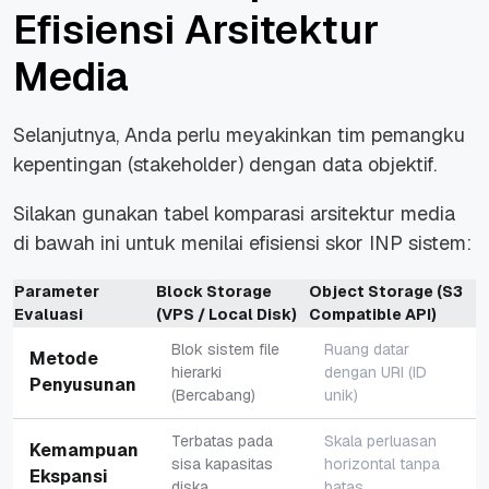
Efisiensi Arsitektur
Media
Selanjutnya, Anda perlu meyakinkan tim pemangku
kepentingan (
stakeholder
) dengan data objektif.
Silakan gunakan tabel komparasi arsitektur media
di bawah ini untuk menilai efisiensi skor INP sistem:
Parameter
Block Storage
Object Storage (S3
Evaluasi
(VPS / Local Disk)
Compatible API)
Blok sistem file
Ruang datar
Metode
hierarki
dengan URI (ID
Penyusunan
(Bercabang)
unik)
Terbatas pada
Skala perluasan
Kemampuan
sisa kapasitas
horizontal tanpa
Ekspansi
diska
batas