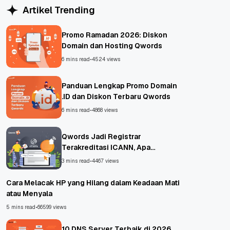
Artikel Trending
Promo Ramadan 2026: Diskon
Domain dan Hosting Qwords
6 mins read
•
4524 views
Panduan Lengkap Promo Domain
.ID dan Diskon Terbaru Qwords
6 mins read
•
4868 views
Qwords Jadi Registrar
Terakreditasi ICANN, Apa
Untungnya?
3 mins read
•
4467 views
Cara Melacak HP yang Hilang dalam Keadaan Mati
atau Menyala
5 mins read
•
66599 views
10 DNS Server Terbaik di 2026