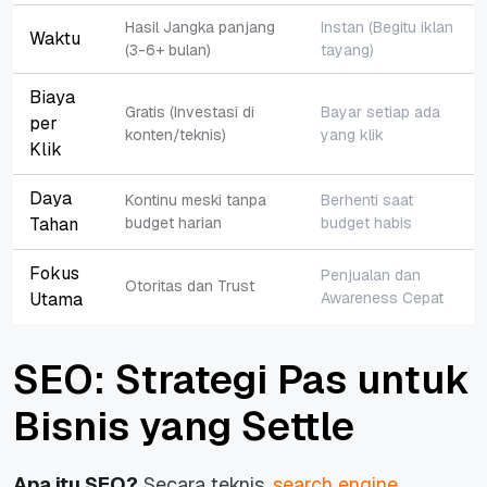
Hasil Jangka panjang
Instan (Begitu iklan
Waktu
(3-6+ bulan)
tayang)
Biaya
Gratis (Investasi di
Bayar setiap ada
per
konten/teknis)
yang klik
Klik
Daya
Kontinu meski tanpa
Berhenti saat
Tahan
budget harian
budget habis
Fokus
Penjualan dan
Otoritas dan Trust
Utama
Awareness Cepat
SEO: Strategi Pas untuk
Bisnis yang Settle
Apa itu SEO?
Secara teknis,
search engine