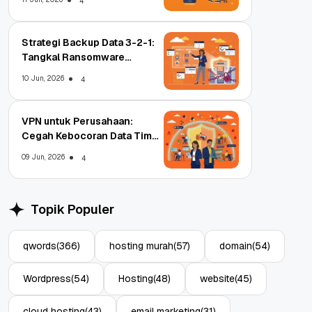
4
Strategi Backup Data 3-2-1:
Tangkal Ransomware
Enterprise
10 Jun, 2026
4
VPN untuk Perusahaan:
Cegah Kebocoran Data Tim
WFA!
09 Jun, 2026
4
Topik Populer
qwords
(366)
hosting murah
(57)
domain
(54)
Wordpress
(54)
Hosting
(48)
website
(45)
cloud hosting
(43)
email marketing
(31)