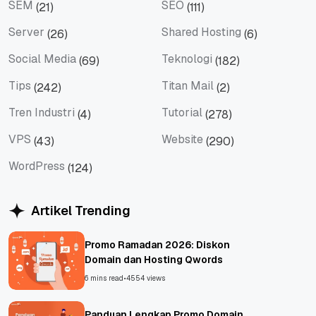
SEM
SEO
(21)
(111)
SEM
SEO
Server
Shared Hosting
(26)
(6)
Server
Shared Hosting
Social Media
Teknologi
(69)
(182)
Social Media
Teknologi
Tips
Titan Mail
(242)
(2)
Tips
Titan Mail
Tren Industri
Tutorial
(4)
(278)
Tren Industri
Tutorial
VPS
Website
(43)
(290)
VPS
Website
WordPress
(124)
WordPress
Artikel Trending
Promo Ramadan 2026: Diskon
Domain dan Hosting Qwords
6 mins read
•
4554 views
Panduan Lengkap Promo Domain