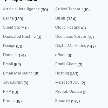
Artificial Intelligence
Artikel Terbaru
(30)
(19)
Artificial Intelligence
Artikel Terbaru
Berita
Bisnis
(139)
(334)
Berita
Bisnis
Client Story
Cloud Hosting
(1)
(8)
Client Story
Cloud Hosting
Dedicated Hosting
Dedicated Server
(3)
(10)
Dedicated Hosting
Dedicated Server
Design
Digital Marketing
(51)
(147)
Design
Digital Marketing
Domain
eBook
(174)
(8)
Domain
eBook
Email
Email Client
(52)
(2)
Email
Email Client
Email Marketing
Hosting
(15)
(183)
Email Marketing
Hosting
JavaScript
Microsoft365
(8)
(2)
JavaScript
Microsoft365
PHP
Produk Update
(13)
(1)
PHP
Produk Update
Promo
Security
(19)
(145)
Promo
Security