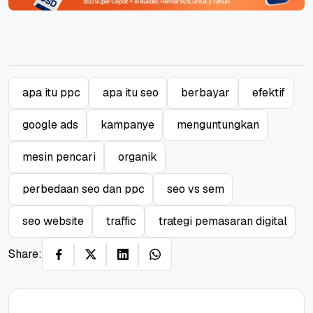
apa itu ppc
apa itu seo
berbayar
efektif
google ads
kampanye
menguntungkan
mesin pencari
organik
perbedaan seo dan ppc
seo vs sem
seo website
traffic
trategi pemasaran digital
Share: