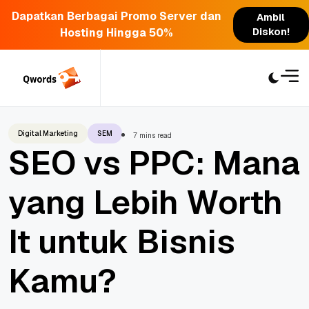
Dapatkan Berbagai Promo Server dan
Ambil
Hosting Hingga 50%
Diskon!
Skip
to
content
Digital Marketing
SEM
7 mins read
SEO vs PPC: Mana
yang Lebih Worth
It untuk Bisnis
Kamu?