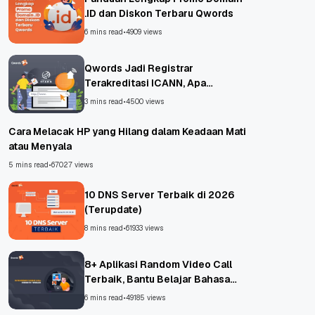
.ID dan Diskon Terbaru Qwords
6 mins read
•
4909 views
Qwords Jadi Registrar
Terakreditasi ICANN, Apa
Untungnya?
3 mins read
•
4500 views
Cara Melacak HP yang Hilang dalam Keadaan Mati
atau Menyala
5 mins read
•
67027 views
10 DNS Server Terbaik di 2026
(Terupdate)
8 mins read
•
61933 views
8+ Aplikasi Random Video Call
Terbaik, Bantu Belajar Bahasa
Asing!
6 mins read
•
49185 views