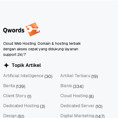
Cloud Web Hosting. Domain & hosting terbaik
dengan akses cepat yang didukung layanan
support 24/7
Topik Artikel
Artificial Intelligence
Artikel Terbaru
(30)
(19)
Artificial Intelligence
Artikel Terbaru
Berita
Bisnis
(139)
(334)
Berita
Bisnis
Client Story
Cloud Hosting
(1)
(8)
Client Story
Cloud Hosting
Dedicated Hosting
Dedicated Server
(3)
(10)
Dedicated Hosting
Dedicated Server
Design
Digital Marketing
(51)
(147)