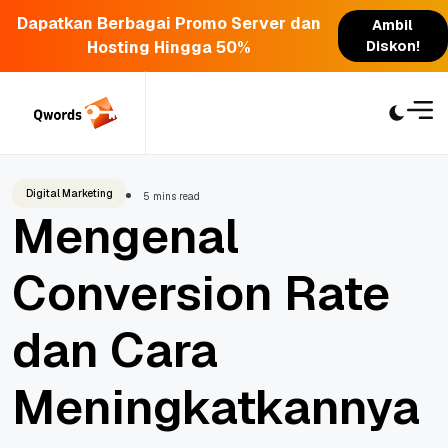
Dapatkan Berbagai Promo Server dan
Ambil
Hosting Hingga 50%
Diskon!
Skip
to
content
Digital Marketing
5 mins read
Mengenal
Conversion Rate
dan Cara
Meningkatkannya