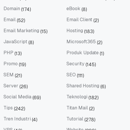
Design
Digital Marketing
Domain
eBook
(174)
(8)
Domain
eBook
Email
Email Client
(52)
(2)
Email
Email Client
Email Marketing
Hosting
(15)
(183)
Email Marketing
Hosting
JavaScript
Microsoft365
(8)
(2)
JavaScript
Microsoft365
PHP
Produk Update
(13)
(1)
PHP
Produk Update
Promo
Security
(19)
(145)
Promo
Security
SEM
SEO
(21)
(111)
SEM
SEO
Server
Shared Hosting
(26)
(6)
Server
Shared Hosting
Social Media
Teknologi
(69)
(182)
Social Media
Teknologi
Tips
Titan Mail
(242)
(2)
Tips
Titan Mail
Tren Industri
Tutorial
(4)
(278)
Tren Industri
Tutorial
VPS
Website