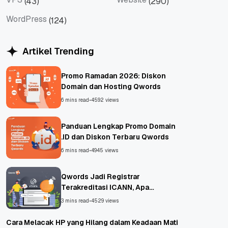
(43)
(290)
VPS
Website
WordPress
(124)
WordPress
Artikel Trending
Promo Ramadan 2026: Diskon
Domain dan Hosting Qwords
6 mins read
•
4592 views
Panduan Lengkap Promo Domain
.ID dan Diskon Terbaru Qwords
6 mins read
•
4945 views
Qwords Jadi Registrar
Terakreditasi ICANN, Apa
Untungnya?
3 mins read
•
4529 views
Cara Melacak HP yang Hilang dalam Keadaan Mati