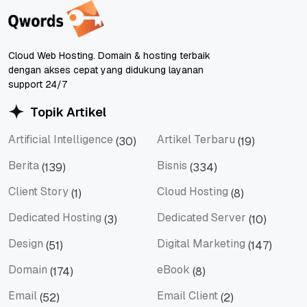
Cloud Web Hosting. Domain & hosting terbaik
dengan akses cepat yang didukung layanan
support 24/7
Topik Artikel
Artificial Intelligence
Artikel Terbaru
(30)
(19)
Artificial Intelligence
Artikel Terbaru
Berita
Bisnis
(139)
(334)
Berita
Bisnis
Client Story
Cloud Hosting
(1)
(8)
Client Story
Cloud Hosting
Dedicated Hosting
Dedicated Server
(3)
(10)
Dedicated Hosting
Dedicated Server
Design
Digital Marketing
(51)
(147)
Design
Digital Marketing
Domain
eBook
(174)
(8)
Domain
eBook
Email
Email Client
(52)
(2)
Email
Email Client