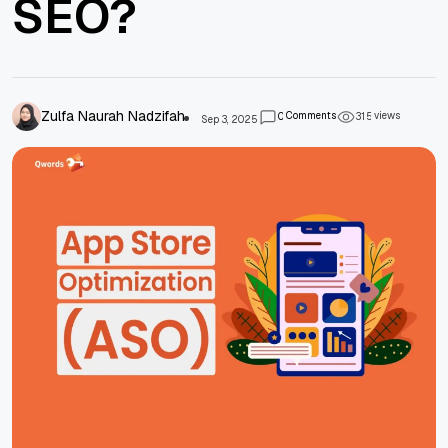
SEO?
Zulfa Naurah Nadzifah
Comments
views
0
3
1
5
Sep 3, 2025