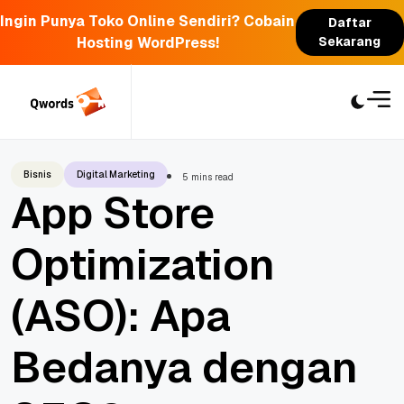
Ingin Punya Toko Online Sendiri? Cobain
Daftar
Hosting WordPress!
Sekarang
Skip
to
content
Bisnis
Digital Marketing
5 mins read
App Store
Optimization
(ASO): Apa
Bedanya dengan