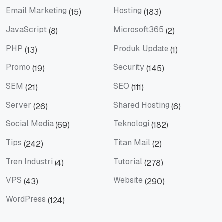
Email Marketing
Hosting
(15)
(183)
Email Marketing
Hosting
JavaScript
Microsoft365
(8)
(2)
JavaScript
Microsoft365
PHP
Produk Update
(13)
(1)
PHP
Produk Update
Promo
Security
(19)
(145)
Promo
Security
SEM
SEO
(21)
(111)
SEM
SEO
Server
Shared Hosting
(26)
(6)
Server
Shared Hosting
Social Media
Teknologi
(69)
(182)
Social Media
Teknologi
Tips
Titan Mail
(242)
(2)
Tips
Titan Mail
Tren Industri
Tutorial
(4)
(278)
Tren Industri
Tutorial
VPS
Website
(43)
(290)
VPS
Website
WordPress
(124)
WordPress