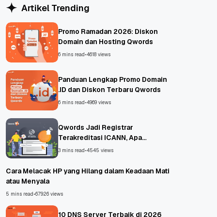
Artikel Trending
Promo Ramadan 2026: Diskon
Domain dan Hosting Qwords
6 mins read
•
4618 views
Panduan Lengkap Promo Domain
.ID dan Diskon Terbaru Qwords
6 mins read
•
4969 views
Qwords Jadi Registrar
Terakreditasi ICANN, Apa
Untungnya?
3 mins read
•
4545 views
Cara Melacak HP yang Hilang dalam Keadaan Mati
atau Menyala
5 mins read
•
67926 views
10 DNS Server Terbaik di 2026