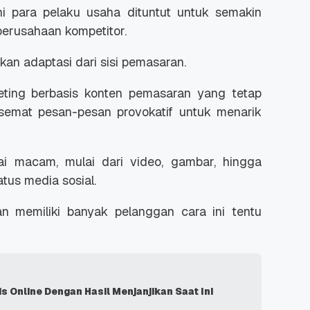
ini para pelaku usaha dituntut untuk semakin
perusahaan kompetitor.
an adaptasi dari sisi pemasaran.
ting berbasis konten pemasaran yang tetap
 Promo
Qwords Jadi Registrar
semat pesan-pesan provokatif untuk menarik
skon
Terakreditasi ICANN, Apa
Untungnya?
27 Jul, 2022
3
i macam, mulai dari video, gambar, hingga
atus media sosial.
dan memiliki banyak pelanggan cara ini tentu
is Online Dengan Hasil Menjanjikan Saat Ini