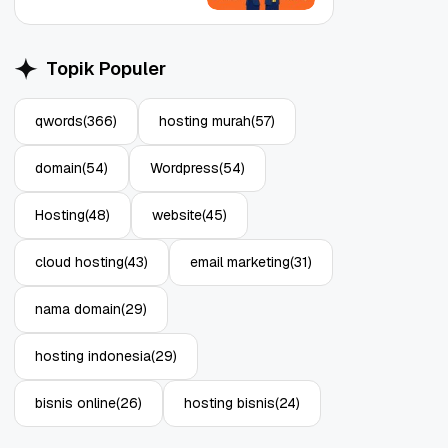
Topik Populer
qwords
(366)
hosting murah
(57)
Object Storage untuk
Strategi Bac
domain
(54)
Wordpress
(54)
Aplikasi: Atasi Limitasi
1: Tangkal R
Media
Enterprise
11 Jun, 2026
10 Jun, 2026
4
Hosting
(48)
website
(45)
cloud hosting
(43)
email marketing
(31)
nama domain
(29)
hosting indonesia
(29)
bisnis online
(26)
hosting bisnis
(24)