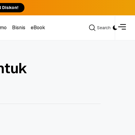
l Diskon!
omo
Bisnis
eBook
Search
Search
omo
Bisnis
eBook
ntuk