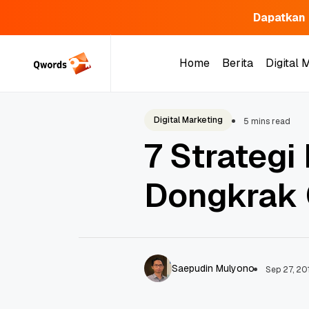
Dapatkan 
Skip
to
Home
Berita
Digital 
content
Home
Berita
Digital 
Digital Marketing
5 mins read
7 Strategi
Dongkrak 
Saepudin Mulyono
Sep 27, 20