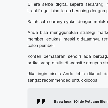
Di era serba digital seperti sekarang 
kreatif agar bisa tetap bersaing dengan 
Salah satu caranya yakni dengan melakuk
Anda bisa menggunakan strategi marke
Promo Ramadan 2026:
Panduan Lengkap
memberi edukasi meski didalamnya ter
Diskon Domain dan
Domain .ID dan Di
calon pembeli.
Hosting Qwords
Terbaru
10 Feb, 2026
20 Nov, 2025
6
6
Konten pemasaran sendiri ada berbaga
artikel yang ditulis di website ataupun st
Jika ingin bisnis Anda lebih dikenal 
sangat recommended untuk dicoba.
Baca juga:
10 Ide Peluang Bisn