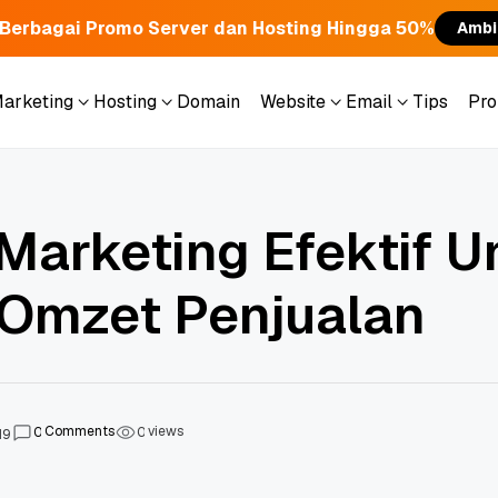
Berbagai Promo Server dan Hosting Hingga 50%
Ambi
Marketing
Hosting
Domain
Website
Email
Tips
Pr
Marketing
Hosting
Domain
Website
Email
Tips
Pr
 Marketing Efektif U
Omzet Penjualan
Comments
views
0
0
19