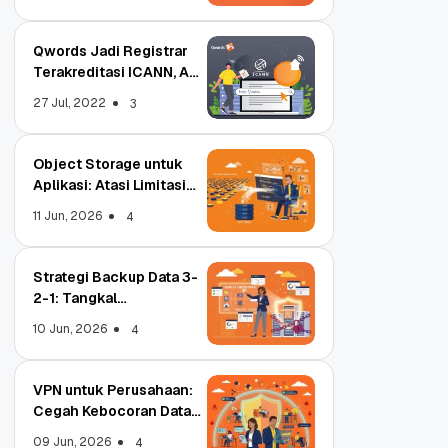
Qwords Jadi Registrar
Terakreditasi ICANN, Apa
Untungnya?
27 Jul, 2022
3
Object Storage untuk
Aplikasi: Atasi Limitasi
Media
11 Jun, 2026
4
Strategi Backup Data 3-
2-1: Tangkal
Ransomware Enterprise
10 Jun, 2026
4
VPN untuk Perusahaan:
Cegah Kebocoran Data
Tim WFA!
09 Jun, 2026
4