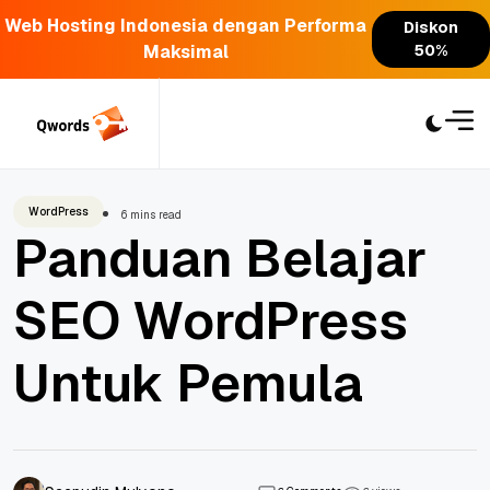
Web Hosting Indonesia dengan Performa
Diskon
Maksimal
50%
Skip
to
content
WordPress
6 mins read
Panduan Belajar
SEO WordPress
Untuk Pemula