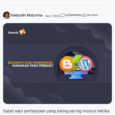
Saepudin Mulyono
Comments
views
1
4
5
3
4
Sep 7, 2022
Salah satu pertanyaan yang paling sering muncul ketika