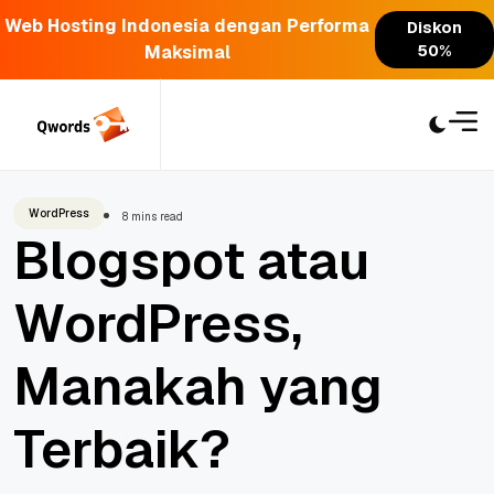
Web Hosting Indonesia dengan Performa
Diskon
Maksimal
50%
Skip
to
content
WordPress
8 mins read
Blogspot atau
WordPress,
Manakah yang
Terbaik?