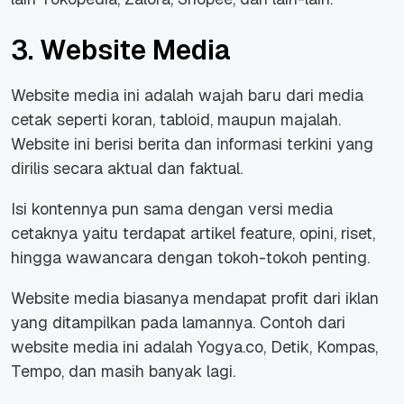
3. Website Media
Website media ini adalah wajah baru dari media
cetak seperti koran, tabloid, maupun majalah.
Website ini berisi berita dan informasi terkini yang
dirilis secara aktual dan faktual.
Isi kontennya pun sama dengan versi media
cetaknya yaitu terdapat artikel feature, opini, riset,
hingga wawancara dengan tokoh-tokoh penting.
Website media biasanya mendapat profit dari iklan
yang ditampilkan pada lamannya. Contoh dari
website media ini adalah Yogya.co, Detik, Kompas,
Tempo, dan masih banyak lagi.