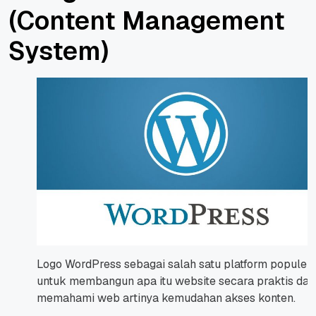
(Content Management
System)
Logo WordPress sebagai salah satu platform populer
untuk membangun apa itu website secara praktis dan
memahami web artinya kemudahan akses konten.