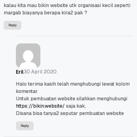
kalau kita mau bikin website utk organisasi kecil seperti
margab biayanya berapa kira2 pak ?
Reply
30 April 2020
Eril
Halo terima kasih telah menghubungi lewat kolom
komentar.
Untuk pembuatan website silahkan menghubungi
https://bikin.website/
saja kak,
Disana bisa tanya2 seputar pembuatan website
Reply