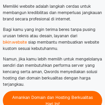
Memiliki website adalah langkah cerdas untuk
membangun kredibilitas dan memperluas jangkauan
brand secara profesional di internet.
Bagi kamu yang ingin terima beres tanpa pusing
urusan teknis atau desain, layanan dari
bikin.website
siap membantu membuatkan website
kustom sesuai kebutuhanmu.
Namun, jika kamu lebih memilih untuk mengelolanya
sendiri dan membutuhkan performa server yang
kencang serta aman, Qwords menyediakan solusi
hosting dan domain berkualitas dengan harga
terjangkau.
Amankan Domain dan Hosting Berkualitas
Hari Ini!