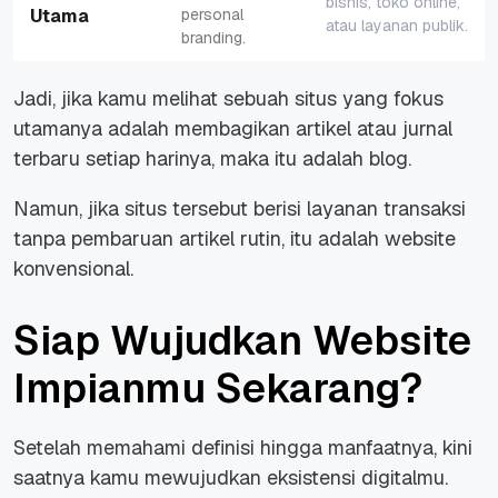
bisnis, toko online,
Utama
personal
atau layanan publik.
branding
.
Jadi, jika kamu melihat sebuah situs yang fokus
utamanya adalah membagikan artikel atau jurnal
terbaru setiap harinya, maka itu adalah blog.
Namun, jika situs tersebut berisi layanan transaksi
tanpa pembaruan artikel rutin, itu adalah website
konvensional.
Siap Wujudkan Website
Impianmu Sekarang?
Setelah memahami definisi hingga manfaatnya, kini
saatnya kamu mewujudkan eksistensi digitalmu.