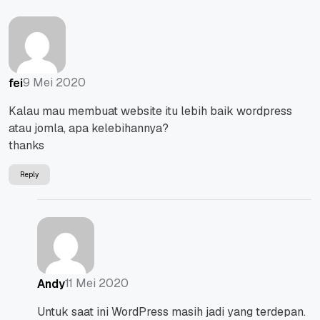
9 Mei 2020
fei
Kalau mau membuat website itu lebih baik wordpress
atau jomla, apa kelebihannya?
thanks
Reply
11 Mei 2020
Andy
Untuk saat ini WordPress masih jadi yang terdepan.