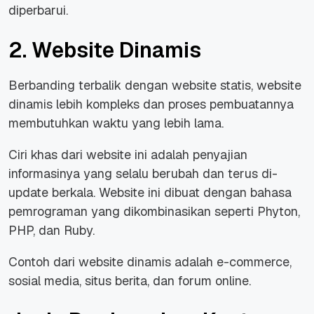
diperbarui.
2. Website Dinamis
Berbanding terbalik dengan website statis, website
dinamis lebih kompleks dan proses pembuatannya
membutuhkan waktu yang lebih lama.
Ciri khas dari website ini adalah penyajian
informasinya yang selalu berubah dan terus di-
update berkala. Website ini dibuat dengan bahasa
pemrograman yang dikombinasikan seperti Phyton,
PHP, dan Ruby.
Contoh dari website dinamis adalah e-commerce,
sosial media, situs berita, dan forum online.