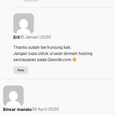
16 Januari 2020
Eril
Thanks sudah berkunjung kak,
Jangan lupa untuk urusan domain hosting
percayakan pada Qwords.com
Reply
29 April 2020
Binsar manalu