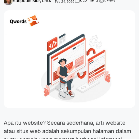
Saepudin Mulyono
Comments
views
0
0
Feb 24, 2026
Apa itu website? Secara sederhana, arti website
atau situs web adalah sekumpulan halaman dalam