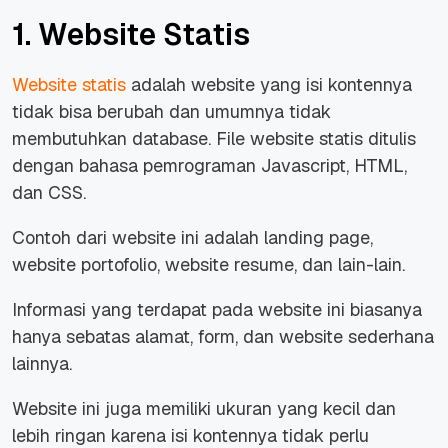
1. Website Statis
Website statis
adalah website yang isi kontennya
tidak bisa berubah dan umumnya tidak
membutuhkan database. File website statis ditulis
dengan bahasa pemrograman Javascript, HTML,
dan CSS.
Contoh dari website ini adalah landing page,
website portofolio, website resume, dan lain-lain.
Informasi yang terdapat pada website ini biasanya
hanya sebatas alamat, form, dan website sederhana
lainnya.
Website ini juga memiliki ukuran yang kecil dan
lebih ringan karena isi kontennya tidak perlu