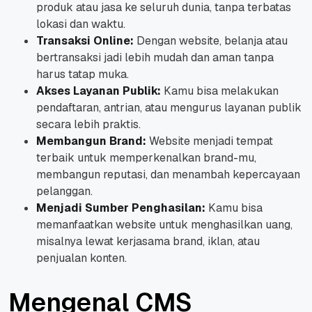
produk atau jasa ke seluruh dunia, tanpa terbatas
lokasi dan waktu.
Transaksi Online:
Dengan website, belanja atau
bertransaksi jadi lebih mudah dan aman tanpa
harus tatap muka.
Akses Layanan Publik:
Kamu bisa melakukan
pendaftaran, antrian, atau mengurus layanan publik
secara lebih praktis.
Membangun Brand:
Website menjadi tempat
terbaik untuk memperkenalkan brand-mu,
membangun reputasi, dan menambah kepercayaan
pelanggan.
Menjadi Sumber Penghasilan:
Kamu bisa
memanfaatkan website untuk menghasilkan uang,
misalnya lewat kerjasama brand, iklan, atau
penjualan konten.
Mengenal CMS