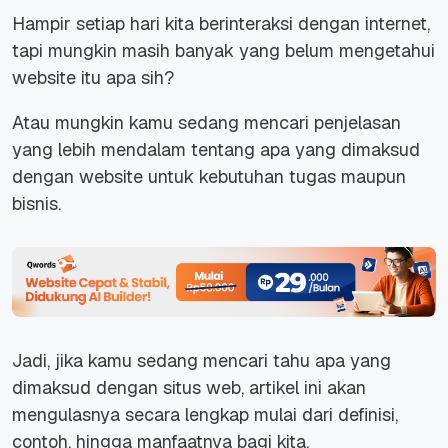
Hampir setiap hari kita berinteraksi dengan internet,
tapi mungkin masih banyak yang belum mengetahui
website itu apa sih?
Atau mungkin kamu sedang mencari penjelasan
yang lebih mendalam tentang apa yang dimaksud
dengan website untuk kebutuhan tugas maupun
bisnis.
Jadi, jika kamu sedang mencari tahu apa yang
dimaksud dengan situs web, artikel ini akan
mengulasnya secara lengkap mulai dari definisi,
contoh, hingga manfaatnya bagi kita.