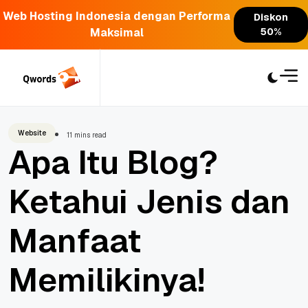
Web Hosting Indonesia dengan Performa
Diskon
Maksimal
50%
Skip
to
content
Website
11 mins read
Apa Itu Blog?
Ketahui Jenis dan
Manfaat
Memilikinya!