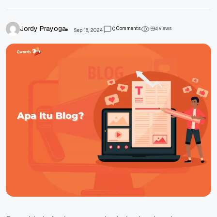
Jordy Prayoga
Comments
views
0
5
9
4
Sep 18, 2024