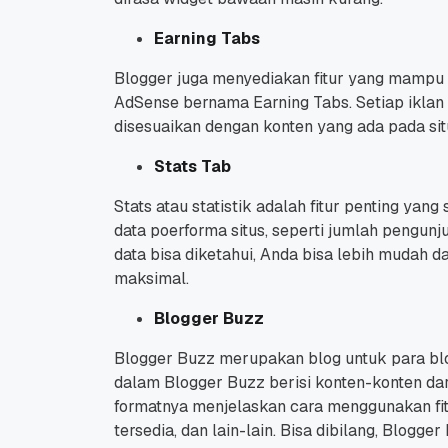
Earning Tabs
Blogger juga menyediakan fitur yang mampu
AdSense bernama Earning Tabs.
Setiap ikla
disesuaikan dengan konten yang ada pada situ
Promo Ramadan 2026:
Panduan Lengkap
Stats Tab
Diskon Domain dan
Domain .ID dan Di
Hosting Qwords
Terbaru
10 Feb, 2026
20 Nov, 2025
6
6
Stats atau statistik adalah fitur penting y
data poerforma situs, seperti jumlah pengunjun
data bisa diketahui, Anda bisa lebih mudah
maksimal.
Blogger Buzz
Blogger Buzz merupakan blog untuk para blog
dalam Blogger Buzz berisi konten-konten dar
formatnya menjelaskan cara menggunakan fi
tersedia, dan lain-lain.
Bisa dibilang, Blogg