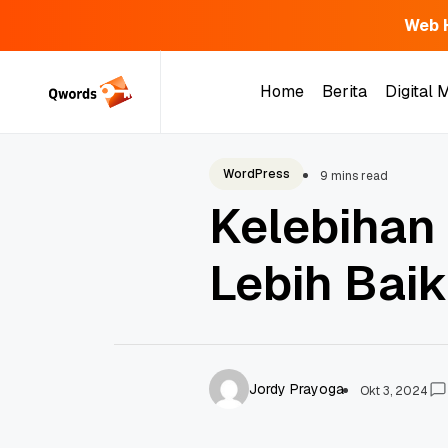
Web 
Skip
to
Home
Berita
Digital 
content
Home
Berita
Digital 
WordPress
9 mins read
Kelebihan
Lebih Bai
Jordy Prayoga
Okt 3, 2024