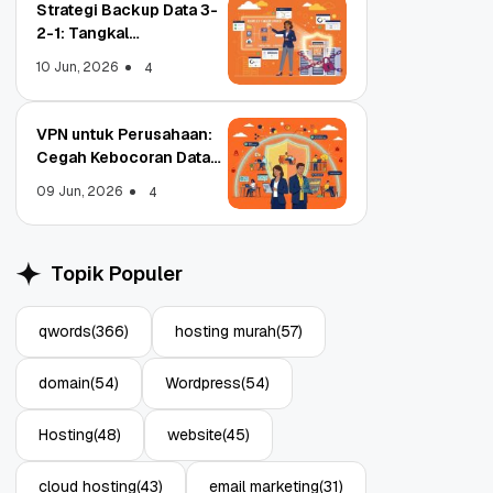
Strategi Backup Data 3-
2-1: Tangkal
Ransomware Enterprise
10 Jun, 2026
4
VPN untuk Perusahaan:
Cegah Kebocoran Data
Object Storage untuk
Strategi Bac
Tim WFA!
Aplikasi: Atasi Limitasi
1: Tangkal R
09 Jun, 2026
4
Media
Enterprise
11 Jun, 2026
10 Jun, 2026
4
Topik Populer
qwords
(366)
hosting murah
(57)
domain
(54)
Wordpress
(54)
Hosting
(48)
website
(45)
cloud hosting
(43)
email marketing
(31)