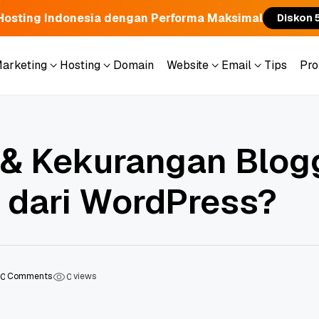
Hosting Indonesia dengan Performa Maksimal
Diskon 
Marketing
Hosting
Domain
Website
Email
Tips
Pr
Marketing
Hosting
Domain
Website
Email
Tips
Pr
 & Kekurangan Blogg
k dari WordPress?
Comments
views
0
0