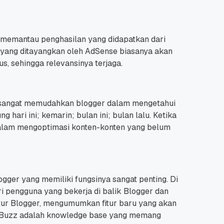
 memantau penghasilan yang didapatkan dari
n yang ditayangkan oleh AdSense biasanya akan
s, sehingga relevansinya terjaga.
 Promo
Qwords Jadi Registrar
skon
Terakreditasi ICANN, Apa
Untungnya?
27 Jul, 2022
3
ang sangat memudahkan blogger dalam mengetahui
g hari ini; kemarin; bulan ini; bulan lalu.
Ketika
 dalam mengoptimasi konten-konten yang belum
ger yang memiliki fungsinya sangat penting. Di
i pengguna yang bekerja di balik Blogger dan
tur Blogger, mengumumkan fitur baru yang akan
er Buzz adalah knowledge base yang memang