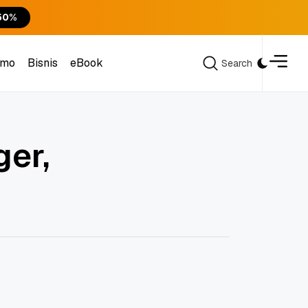
50%
omo
Bisnis
eBook
Search
Search
omo
Bisnis
eBook
er,