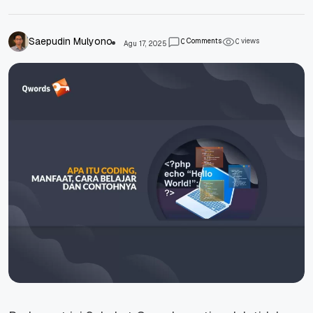
Saepudin Mulyono
Comments
views
0
0
Agu 17, 2025