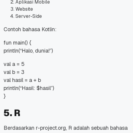
Aplikasi Mobile
Website
Server-Side
Contoh bahasa Kotlin:
fun main() {
println(“Halo, dunia!”)
val a = 5
val b = 3
val hasil = a + b
println(“Hasil: $hasil”)
}
5. R
Berdasarkan r-project.org, R adalah sebuah bahasa