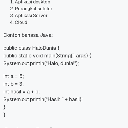
Aplikasi desktop
Perangkat seluler
Aplikasi Server
Cloud
Contoh bahasa Java:
public class HaloDunia {
public static void main(String[] args) {
System.out.println(“Halo, dunia!”);
int a = 5;
int b = 3;
int hasil = a + b;
System.out.println(“Hasil: ” + hasil);
}
}