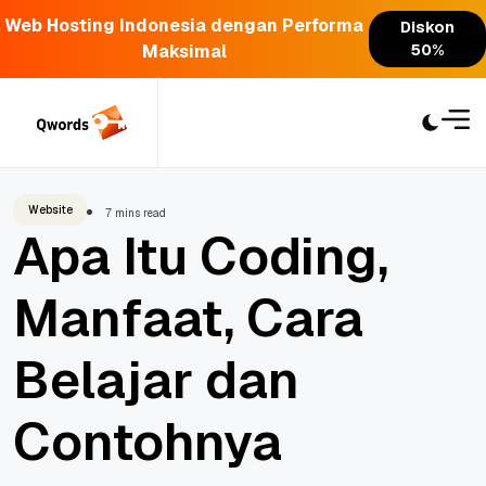
Web Hosting Indonesia dengan Performa
Diskon
Maksimal
50%
Skip
to
content
Website
7 mins read
Apa Itu Coding,
Manfaat, Cara
Belajar dan
Contohnya