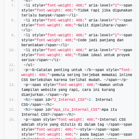
<
ul
>
<
li style=
"font-weight: 400;"
 aria-level=
"1"
><
span 
style=
"font-weight: 400;"
>
Tidak rapi jika digunakan 
terlalu banyak
<
/span
><
/li
>
<
li style=
"font-weight: 400;"
 aria-level=
"1"
><
span 
style=
"font-weight: 400;"
>
Sulit dipelihara
<
/span
>
<
/li
>
<
li style=
"font-weight: 400;"
 aria-level=
"1"
><
span 
style=
"font-weight: 400;"
>
Code jadi panjang dan 
berantakan
<
/span
><
/li
>
<
li style=
"font-weight: 400;"
 aria-level=
"1"
><
span 
style=
"font-weight: 400;"
>
Tidak ideal untuk proyek 
serius
<
/span
><
/li
>
<
/ul
>
<
p
><
b
>
Catatan penting untuk 
<
/b
><
span style=
"font-
weight: 400;"
>
pemula sering terjebak memakai inline 
CSS berlebihan karena terlihat mudah. 
<
/span
><
/p
>
<
p
><
span style=
"font-weight: 400;"
>
Namun untuk 
tampilan website yang rapi, cara ini kurang 
dianjurkan.
<
/span
><
/p
>
<
h
2
><
span id=
"2_Internal_CSS"
>
2.
 Internal 
CSS
<
/span
><
/h
2
>
<
h
3
><
span id=
"Apa_itu_Internal_CSS"
>
Apa itu 
Internal CSS?
<
/span
><
/h
3
>
<
p
><
span style=
"font-weight: 400;"
>
Internal CSS 
adalah style yang ditulis di dalam tag 
<
/span
><
span 
style=
"font-weight: 400;"
><
style
><
/span
><
span 
style=
"font-weight: 400;"
>
 pada bagian 
<
/span
><
span 