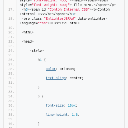
style=
"font-weight: 400;"
><
head
><
/span
><
span 
style=
"font-weight: 400;"
>
 file HTML.
<
/span
><
/p
>
<
h
3
><
span id=
"Contoh_Internal_CSS"
><
b
>
Contoh 
Internal CSS
<
/b
><
/span
><
/h
3
>
<
pre class=
"EnlighterJSRAW"
 data-enlighter-
language=
"css"
><
!DOCTYPE html
>
<
html
>
<
head
>
<
style
>
        h
1
{
color
: crimson;
text-align
: center;
}
p
{
font-size
: 
16px
;
line-height
: 
1.6
;
}