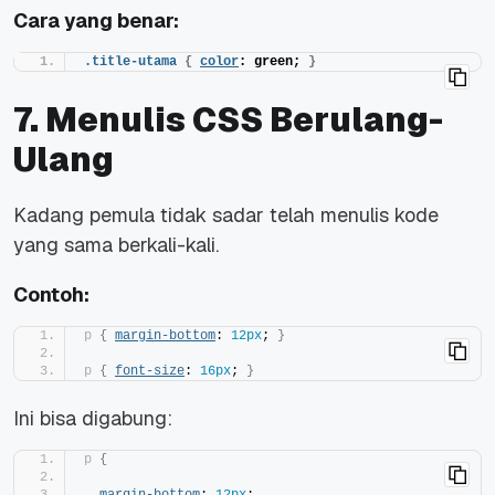
Cara yang benar:
.title-utama
{
color
: green; 
}
7. Menulis CSS Berulang-
Ulang
Kadang pemula tidak sadar telah menulis kode
yang sama berkali-kali.
Contoh:
p
{
margin-bottom
: 
12px
; 
}
p
{
font-size
: 
16px
; 
}
Ini bisa digabung:
p
{
margin-bottom
: 
12px
;