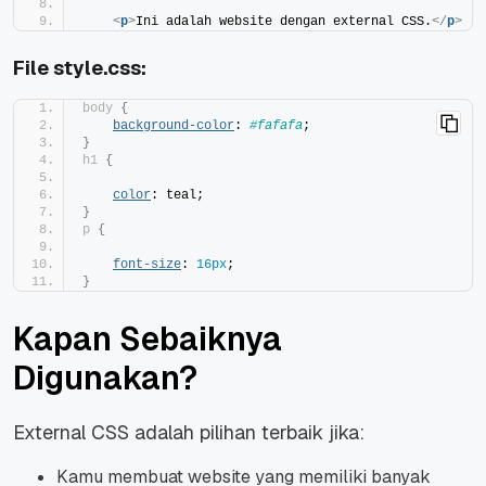
<
p
>
Ini adalah website dengan external CSS.
</
p
>
File style.css:
body
{
background-color
: 
#fafafa
;
}
h1
{
color
: teal;
}
p
{
font-size
: 
16px
;
}
Kapan Sebaiknya
Digunakan?
External CSS adalah pilihan terbaik jika:
Kamu membuat website yang memiliki banyak