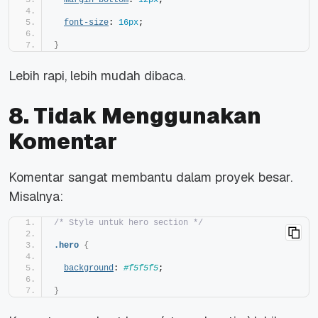
font-size
: 
16px
;
}
Lebih rapi, lebih mudah dibaca.
8. Tidak Menggunakan
Komentar
Komentar sangat membantu dalam proyek besar.
Misalnya:
/* Style untuk hero section */
.hero
{
background
: 
#f5f5f5
;
}