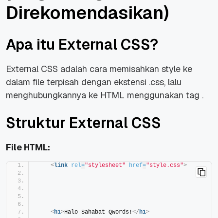
Direkomendasikan)
Apa itu External CSS?
External CSS adalah cara memisahkan style ke
dalam file terpisah dengan ekstensi
.css
, lalu
menghubungkannya ke HTML menggunakan tag
.
Struktur External CSS
File HTML:
<
link
rel
=
"stylesheet"
href
=
"style.css"
>
<
h1
>
Halo Sahabat Qwords!
</
h1
>