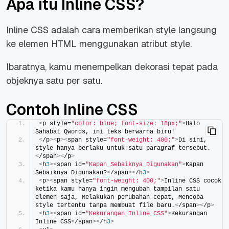
Apa itu Inline CSS?
Inline CSS adalah cara memberikan style langsung
ke elemen HTML menggunakan atribut
style
.
Ibaratnya, kamu menempelkan dekorasi tepat pada
objeknya satu per satu.
Contoh Inline CSS
<
p style=
"color: blue; font-size: 18px;"
>
Halo 
Sahabat Qwords, ini teks berwarna biru!
<
/p
><
p
><
span style=
"font-weight: 400;"
>
Di sini, 
style hanya berlaku untuk satu paragraf tersebut.
<
/span
><
/p
>
<
h
3
><
span id=
"Kapan_Sebaiknya_Digunakan"
>
Kapan 
Sebaiknya Digunakan?
<
/span
><
/h
3
>
<
p
><
span style=
"font-weight: 400;"
>
Inline CSS cocok 
ketika kamu hanya ingin mengubah tampilan satu 
elemen saja, Melakukan perubahan cepat, Mencoba 
style tertentu tanpa membuat file baru.
<
/span
><
/p
>
<
h
3
><
span id=
"Kekurangan_Inline_CSS"
>
Kekurangan 
Inline CSS
<
/span
><
/h
3
>