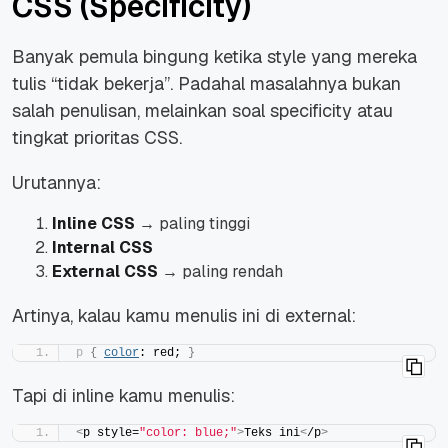
CSS (Specificity)
Banyak pemula bingung ketika style yang mereka
tulis “tidak bekerja”. Padahal masalahnya bukan
salah penulisan, melainkan soal
specificity
atau
tingkat prioritas CSS.
Urutannya:
Inline CSS
→ paling tinggi
Internal CSS
External CSS
→ paling rendah
Artinya, kalau kamu menulis ini di external:
p
{
color
: red; 
}
Tapi di inline kamu menulis:
<
p style=
"color: blue;"
>
Teks ini
<
/p
>