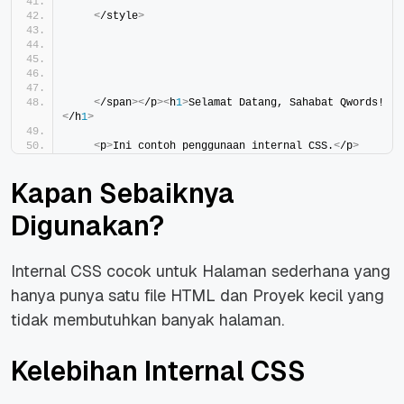
<
/style
>
<
/span
><
/p
><
h
1
>
Selamat Datang, Sahabat Qwords!
<
/h
1
>
<
p
>
Ini contoh penggunaan internal CSS.
<
/p
>
Kapan Sebaiknya
Digunakan?
Internal CSS cocok untuk Halaman sederhana yang
hanya punya satu file HTML dan Proyek kecil yang
tidak membutuhkan banyak halaman.
Kelebihan Internal CSS