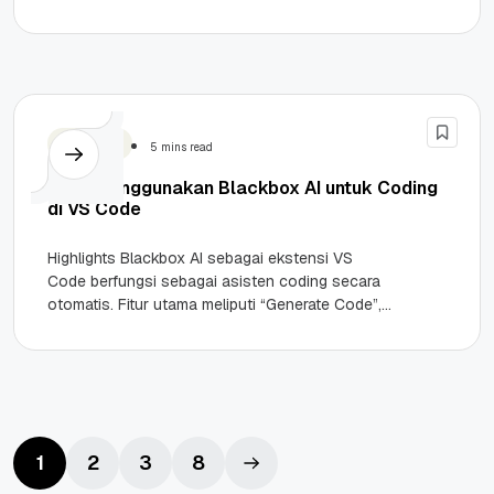
Frontend: Memasang skrip JavaScript Google...
Teknologi
5 mins read
Cara Menggunakan Blackbox AI untuk Coding
di VS Code
Highlights Blackbox AI sebagai ekstensi VS
Code berfungsi sebagai asisten coding secara
otomatis. Fitur utama meliputi “Generate Code”,
“Vision”, serta “Chat Sidebar”. Integrasi mudah
menggunakan...
1
2
3
8