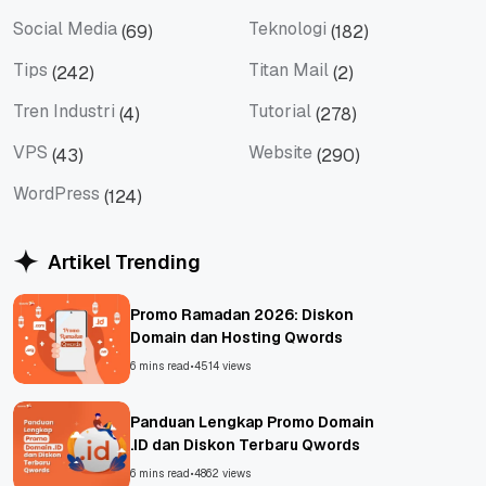
Server
Shared Hosting
Social Media
Teknologi
(69)
(182)
Social Media
Teknologi
Tips
Titan Mail
(242)
(2)
Tips
Titan Mail
Tren Industri
Tutorial
(4)
(278)
Tren Industri
Tutorial
VPS
Website
(43)
(290)
VPS
Website
WordPress
(124)
WordPress
Artikel Trending
Promo Ramadan 2026: Diskon
Domain dan Hosting Qwords
6 mins read
•
4514 views
Panduan Lengkap Promo Domain
.ID dan Diskon Terbaru Qwords
6 mins read
•
4862 views