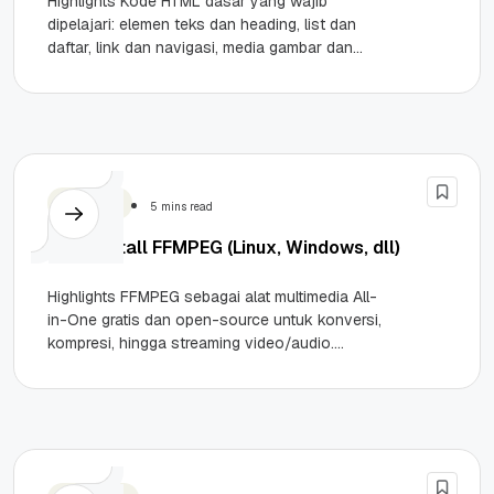
Highlights Kode HTML dasar yang wajib
dipelajari: elemen teks dan heading, list dan
daftar, link dan navigasi, media gambar dan
video, form dan input, serta...
Teknologi
5 mins read
Cara Install FFMPEG (Linux, Windows, dll)
Highlights FFMPEG sebagai alat multimedia All-
in-One gratis dan open-source untuk konversi,
kompresi, hingga streaming video/audio.
Panduan instalasi lengkap untuk berbagai
sistem operasi mulai dari Windows,...