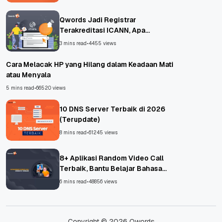
Qwords Jadi Registrar
Terakreditasi ICANN, Apa
Untungnya?
3 mins read
•
4455 views
Cara Melacak HP yang Hilang dalam Keadaan Mati
atau Menyala
5 mins read
•
66520 views
10 DNS Server Terbaik di 2026
(Terupdate)
8 mins read
•
61245 views
8+ Aplikasi Random Video Call
Terbaik, Bantu Belajar Bahasa
Asing!
6 mins read
•
48856 views
Copyright © 2026 Qwords