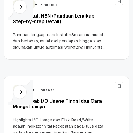
Teknologi
5 mins read
Cara Install N8N (Panduan Lengkap
Step-by-step Detail)
Panduan lengkap cara install n8n secara mudah
dan bertahap, mulai dari persiapan hingga siap
digunakan untuk automasi workflow. Highlights
n8n adalah tools workflow automation open-
source...
Hosting
5 mins read
7 Penyebab I/O Usage Tinggi dan Cara
Mengatasinya
Highlights I/O Usage dan Disk Read/Write
adalah indikator vital kecepatan baca-tulis data
pada storage server. Hosting, Server, dan