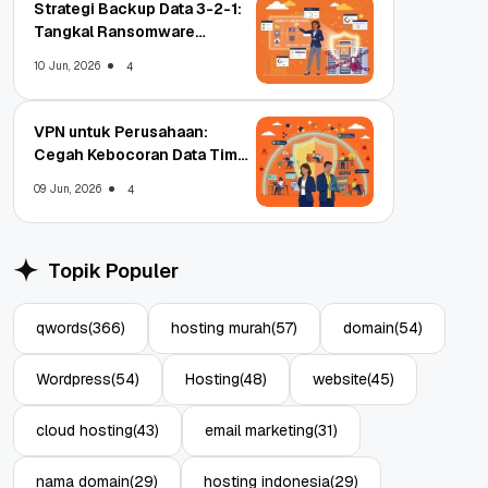
Strategi Backup Data 3-2-1:
Tangkal Ransomware
Enterprise
10 Jun, 2026
4
VPN untuk Perusahaan:
Cegah Kebocoran Data Tim
WFA!
09 Jun, 2026
4
Topik Populer
qwords
(366)
hosting murah
(57)
domain
(54)
Wordpress
(54)
Hosting
(48)
website
(45)
cloud hosting
(43)
email marketing
(31)
nama domain
(29)
hosting indonesia
(29)