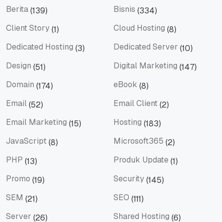
Berita
Bisnis
(139)
(334)
Berita
Bisnis
Client Story
Cloud Hosting
(1)
(8)
Client Story
Cloud Hosting
Dedicated Hosting
Dedicated Server
(3)
(10)
Dedicated Hosting
Dedicated Server
Design
Digital Marketing
(51)
(147)
Design
Digital Marketing
Domain
eBook
(174)
(8)
Domain
eBook
Email
Email Client
(52)
(2)
Email
Email Client
Email Marketing
Hosting
(15)
(183)
Email Marketing
Hosting
JavaScript
Microsoft365
(8)
(2)
JavaScript
Microsoft365
PHP
Produk Update
(13)
(1)
PHP
Produk Update
Promo
Security
(19)
(145)
Promo
Security
SEM
SEO
(21)
(111)
SEM
SEO
Server
Shared Hosting
(26)
(6)