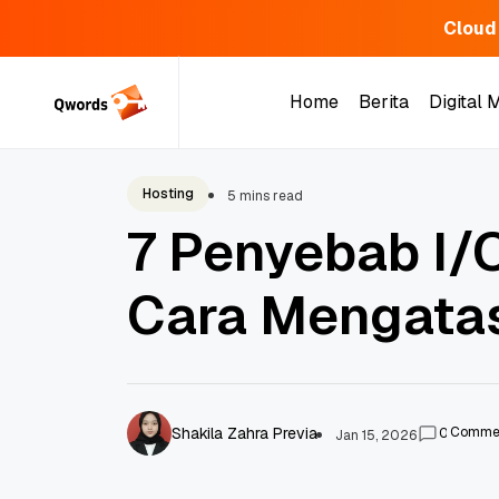
Cloud
Skip
to
Home
Berita
Digital 
content
Home
Berita
Digital 
Hosting
5 mins read
7 Penyebab I/
Cara Mengata
Shakila Zahra Previa
Comme
0
Jan 15, 2026