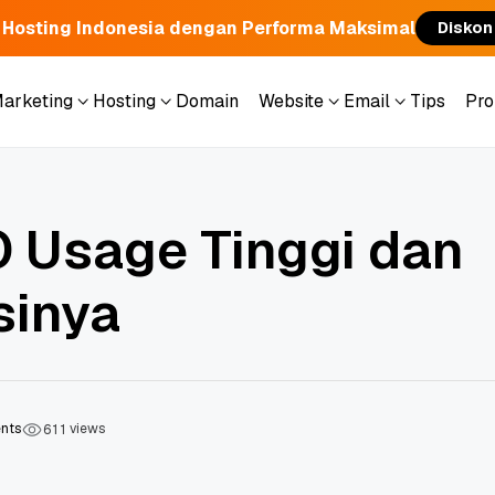
 Hosting Indonesia dengan Performa Maksimal
Diskon
Marketing
Hosting
Domain
Website
Email
Tips
Pr
Marketing
Hosting
Domain
Website
Email
Tips
Pr
O Usage Tinggi dan
sinya
nts
views
6
1
1