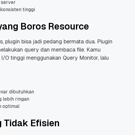
 server
konsisten tinggi
i yang Boros Resource
 plugin bisa jadi pedang bermata dua. Plugin
 Promo
Qwords Jadi Registrar
melakukan query dan membaca file. Kamu
skon
Terakreditasi ICANN, Apa
I/O tinggi menggunakan Query Monitor, lalu
Untungnya?
27 Jul, 2022
3
enar dibutuhkan
g lebih ringan
h optimal
 Tidak Efisien