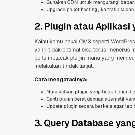
Gunakan CDN untuk mengurangi beban
Upgrade paket hosting jika trafik sudah 
2. Plugin atau Aplikas
Kalau kamu pakai CMS seperti WordPress,
Promo Ramadan 2026:
Panduan Lengkap
yang tidak optimal bisa terus-menerus 
Diskon Domain dan
Domain .ID dan Di
perlu melacak plugin mana yang memicu 
Hosting Qwords
Terbaru
10 Feb, 2026
20 Nov, 2025
6
6
melakukan tindak lanjut.
Cara mengatasinya:
Nonaktifkan plugin yang tidak benar-b
Ganti plugin berat dengan alternatif yan
Update plugin secara berkala agar lebi
3. Query Database yang