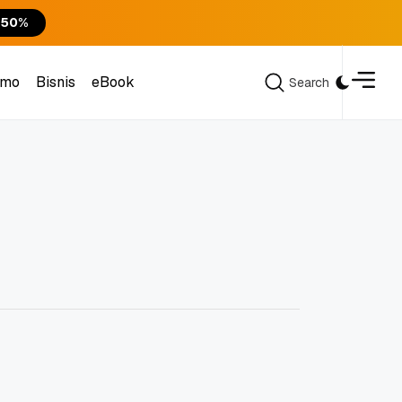
 50%
omo
Bisnis
eBook
Search
Search
omo
Bisnis
eBook