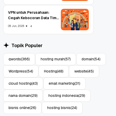
VPN untuk Perusahaan:
Cegah Kebocoran Data Tim
WFA!
09 Jun, 2026
4
Topik Populer
qwords
(366)
hosting murah
(57)
domain
(54)
Wordpress
(54)
Hosting
(48)
website
(45)
cloud hosting
(43)
email marketing
(31)
nama domain
(29)
hosting indonesia
(29)
bisnis online
(26)
hosting bisnis
(24)