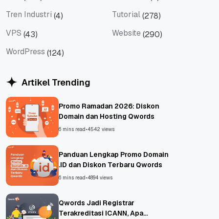
Tips
Titan Mail
Tren Industri
Tutorial
(4)
(278)
Tren Industri
Tutorial
VPS
Website
(43)
(290)
VPS
Website
WordPress
(124)
WordPress
Artikel Trending
Promo Ramadan 2026: Diskon
Domain dan Hosting Qwords
6 mins read
•
4542 views
Panduan Lengkap Promo Domain
.ID dan Diskon Terbaru Qwords
6 mins read
•
4894 views
Qwords Jadi Registrar
Terakreditasi ICANN, Apa