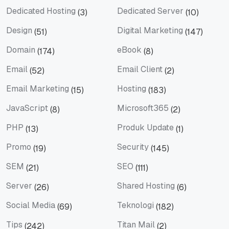
Dedicated Hosting
Dedicated Server
(3)
(10)
Dedicated Hosting
Dedicated Server
Design
Digital Marketing
(51)
(147)
Design
Digital Marketing
Domain
eBook
(174)
(8)
Domain
eBook
Email
Email Client
(52)
(2)
Email
Email Client
Email Marketing
Hosting
(15)
(183)
Email Marketing
Hosting
JavaScript
Microsoft365
(8)
(2)
JavaScript
Microsoft365
PHP
Produk Update
(13)
(1)
PHP
Produk Update
Promo
Security
(19)
(145)
Promo
Security
SEM
SEO
(21)
(111)
SEM
SEO
Server
Shared Hosting
(26)
(6)
Server
Shared Hosting
Social Media
Teknologi
(69)
(182)
Social Media
Teknologi
Tips
Titan Mail
(242)
(2)