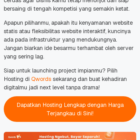
cerdas agar bisnis kamu tetap menonjol dan siap
bersaing di tengah kompetisi yang semakin ketat.
Apapun pilihanmu, apakah itu kenyamanan
website
statis atau fleksibilitas
website
interaktif, kuncinya
ada pada infrastruktur yang mendukungnya.
Jangan biarkan ide besarmu terhambat oleh server
yang sering lag.
Siap untuk
launching project
impianmu? Pilih
Hosting di
Qwords
sekarang dan buat kehadiran
digitalmu jadi
next level
tanpa drama!
Dapatkan Hosting Lengkap dengan Harga
Terjangkau di Sini!