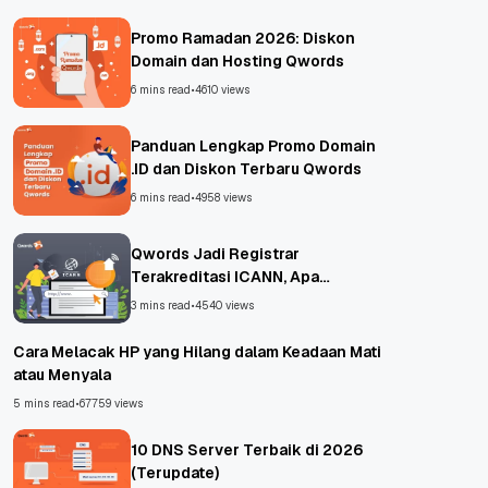
Promo Ramadan 2026: Diskon
Domain dan Hosting Qwords
6 mins read
•
4610 views
Panduan Lengkap Promo Domain
.ID dan Diskon Terbaru Qwords
6 mins read
•
4958 views
Qwords Jadi Registrar
Terakreditasi ICANN, Apa
Untungnya?
3 mins read
•
4540 views
Cara Melacak HP yang Hilang dalam Keadaan Mati
atau Menyala
5 mins read
•
67759 views
10 DNS Server Terbaik di 2026
(Terupdate)