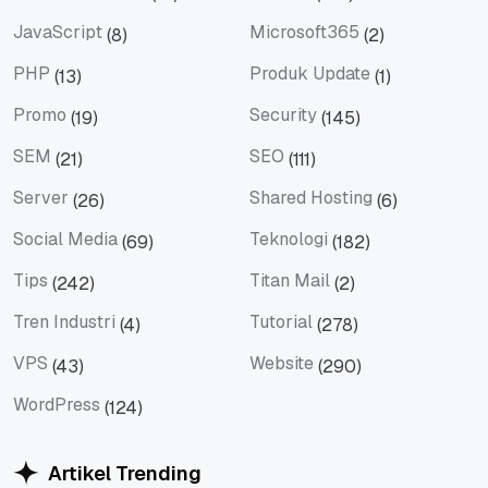
Email Marketing
Hosting
JavaScript
Microsoft365
(8)
(2)
JavaScript
Microsoft365
PHP
Produk Update
(13)
(1)
PHP
Produk Update
Promo
Security
(19)
(145)
Promo
Security
SEM
SEO
(21)
(111)
SEM
SEO
Server
Shared Hosting
(26)
(6)
Server
Shared Hosting
Social Media
Teknologi
(69)
(182)
Social Media
Teknologi
Tips
Titan Mail
(242)
(2)
Tips
Titan Mail
Tren Industri
Tutorial
(4)
(278)
Tren Industri
Tutorial
VPS
Website
(43)
(290)
VPS
Website
WordPress
(124)
WordPress
Artikel Trending