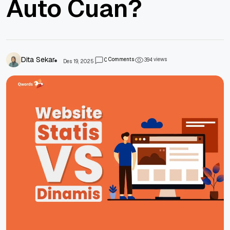
Auto Cuan?
Dita Sekar
Comments
views
0
3
9
4
Des 19, 2025