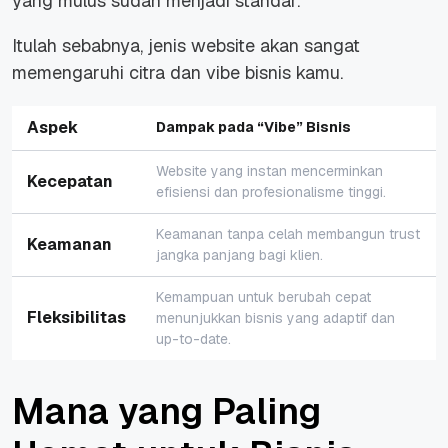
yang mulus sudah menjadi standar.
Itulah sebabnya, jenis website akan sangat
memengaruhi citra dan
vibe
bisnis kamu.
Aspek
Dampak pada “Vibe” Bisnis
Website yang instan mencerminkan
Kecepatan
efisiensi dan profesionalisme tinggi.
Keamanan tanpa celah membangun
trust
Keamanan
jangka panjang bagi klien.
Kemampuan untuk berubah cepat
Fleksibilitas
menunjukkan bisnis yang adaptif dan
up-to-date
.
Mana yang Paling