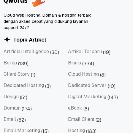
Cloud Web Hosting. Domain & hosting terbaik
dengan akses cepat yang didukung layanan
support 24/7
Topik Artikel
Artificial Intelligence
Artikel Terbaru
(30)
(19)
Artificial Intelligence
Artikel Terbaru
Berita
Bisnis
(139)
(334)
Berita
Bisnis
Client Story
Cloud Hosting
(1)
(8)
Client Story
Cloud Hosting
Dedicated Hosting
Dedicated Server
(3)
(10)
Dedicated Hosting
Dedicated Server
Design
Digital Marketing
(51)
(147)
Design
Digital Marketing
Domain
eBook
(174)
(8)
Domain
eBook
Email
Email Client
(52)
(2)
Email
Email Client
Email Marketing
Hosting
(15)
(183)