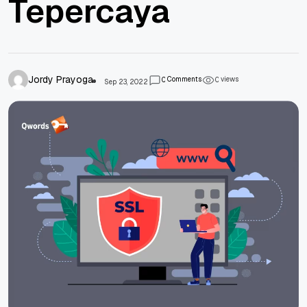
Tepercaya
Jordy Prayoga
Comments
views
0
0
Sep 23, 2022