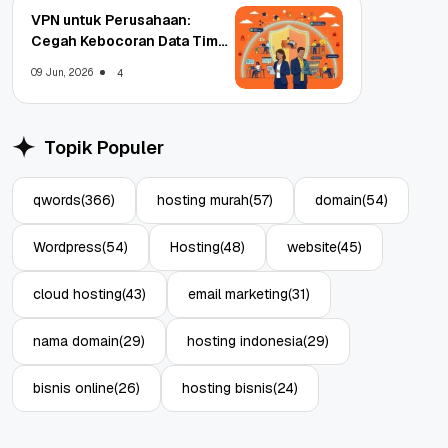
VPN untuk Perusahaan:
Cegah Kebocoran Data Tim
WFA!
09 Jun, 2026
4
Topik Populer
qwords
(366)
hosting murah
(57)
domain
(54)
Wordpress
(54)
Hosting
(48)
website
(45)
cloud hosting
(43)
email marketing
(31)
nama domain
(29)
hosting indonesia
(29)
bisnis online
(26)
hosting bisnis
(24)