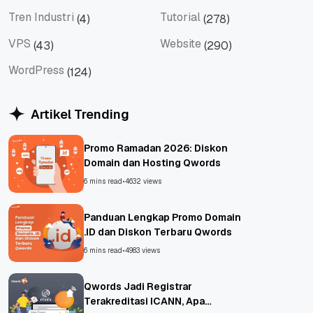
Tips
Titan Mail
Tren Industri
Tutorial
(4)
(278)
Tren Industri
Tutorial
VPS
Website
(43)
(290)
VPS
Website
WordPress
(124)
WordPress
Artikel Trending
Promo Ramadan 2026: Diskon
Domain dan Hosting Qwords
6 mins read
•
4632 views
Panduan Lengkap Promo Domain
.ID dan Diskon Terbaru Qwords
6 mins read
•
4983 views
Qwords Jadi Registrar
Terakreditasi ICANN, Apa