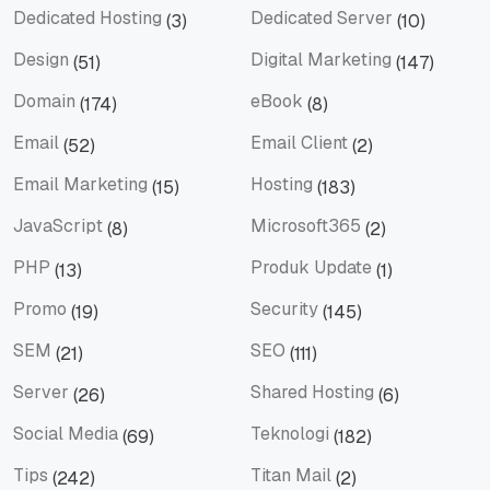
Dedicated Hosting
Dedicated Server
(3)
(10)
Dedicated Hosting
Dedicated Server
Design
Digital Marketing
(51)
(147)
Design
Digital Marketing
Domain
eBook
(174)
(8)
Domain
eBook
Email
Email Client
(52)
(2)
Email
Email Client
Email Marketing
Hosting
(15)
(183)
Email Marketing
Hosting
JavaScript
Microsoft365
(8)
(2)
JavaScript
Microsoft365
PHP
Produk Update
(13)
(1)
PHP
Produk Update
Promo
Security
(19)
(145)
Promo
Security
SEM
SEO
(21)
(111)
SEM
SEO
Server
Shared Hosting
(26)
(6)
Server
Shared Hosting
Social Media
Teknologi
(69)
(182)
Social Media
Teknologi
Tips
Titan Mail
(242)
(2)