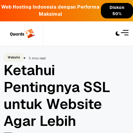
Web Hosting Indonesia dengan Performa
Diskon
Maksimal
50%
Skip
to
content
Website
5 mins read
Ketahui
Pentingnya SSL
untuk Website
Agar Lebih