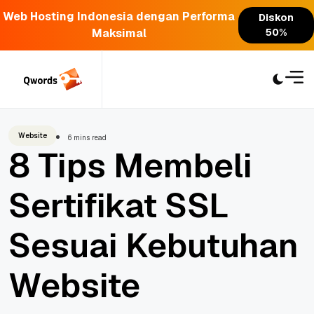
Web Hosting Indonesia dengan Performa
Diskon
Maksimal
50%
Skip
to
content
Website
6 mins read
8 Tips Membeli
Sertifikat SSL
Sesuai Kebutuhan
Website