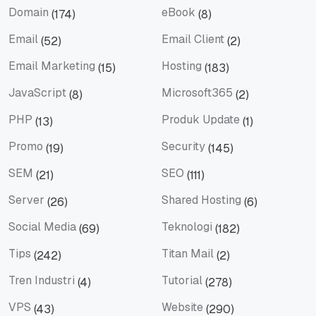
Domain
eBook
(174)
(8)
Domain
eBook
Email
Email Client
(52)
(2)
Email
Email Client
Email Marketing
Hosting
(15)
(183)
Email Marketing
Hosting
JavaScript
Microsoft365
(8)
(2)
JavaScript
Microsoft365
PHP
Produk Update
(13)
(1)
PHP
Produk Update
Promo
Security
(19)
(145)
Promo
Security
SEM
SEO
(21)
(111)
SEM
SEO
Server
Shared Hosting
(26)
(6)
Server
Shared Hosting
Social Media
Teknologi
(69)
(182)
Social Media
Teknologi
Tips
Titan Mail
(242)
(2)
Tips
Titan Mail
Tren Industri
Tutorial
(4)
(278)
Tren Industri
Tutorial
VPS
Website
(43)
(290)