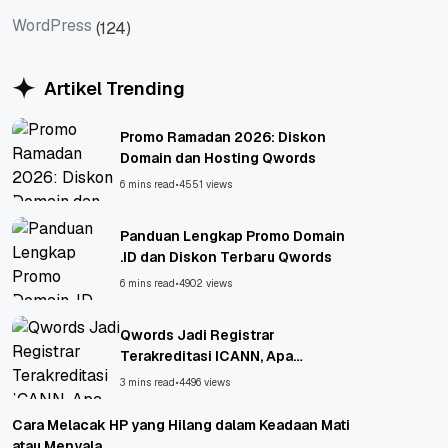
VPS
Website
WordPress
(124)
WordPress
Artikel Trending
Promo Ramadan 2026: Diskon
Domain dan Hosting Qwords
6 mins read
•
4551 views
Panduan Lengkap Promo Domain
.ID dan Diskon Terbaru Qwords
6 mins read
•
4902 views
Qwords Jadi Registrar
Terakreditasi ICANN, Apa
Untungnya?
3 mins read
•
4496 views
Cara Melacak HP yang Hilang dalam Keadaan Mati
atau Menyala