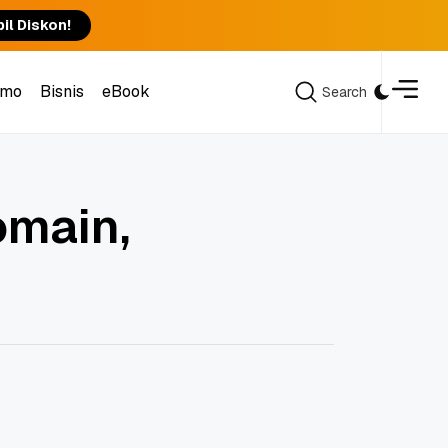
il Diskon!
omo
Bisnis
eBook
Search
Search
omo
Bisnis
eBook
omain,