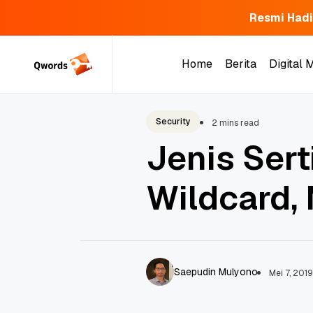
Resmi Hadi
Skip
to
Home
Berita
Digital 
content
Home
Berita
Digital 
Security
2 mins read
Jenis Sert
Wildcard,
Saepudin Mulyono
Mei 7, 2019