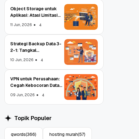
Object Storage untuk
Aplikasi: Atasi Limitasi
Media
11 Jun, 2026
4
Strategi Backup Data 3-
2-1: Tangkal
Ransomware Enterprise
10 Jun, 2026
4
VPN untuk Perusahaan:
Cegah Kebocoran Data
Tim WFA!
09 Jun, 2026
4
Topik Populer
qwords
(366)
hosting murah
(57)