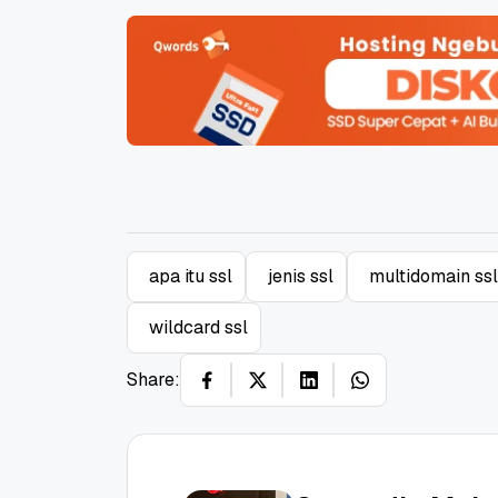
Promo Ramadan 2026:
Panduan Lengkap
Diskon Domain dan
Domain .ID dan Di
Hosting Qwords
Terbaru
10 Feb, 2026
20 Nov, 2025
6
6
apa itu ssl
jenis ssl
multidomain ssl
wildcard ssl
Share: