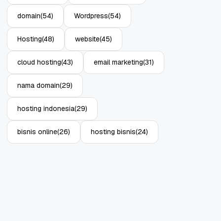
domain
(54)
Wordpress
(54)
Hosting
(48)
website
(45)
cloud hosting
(43)
email marketing
(31)
Object Storage untuk
Strategi Bac
Aplikasi: Atasi Limitasi
1: Tangkal R
nama domain
(29)
Media
Enterprise
11 Jun, 2026
10 Jun, 2026
4
hosting indonesia
(29)
bisnis online
(26)
hosting bisnis
(24)