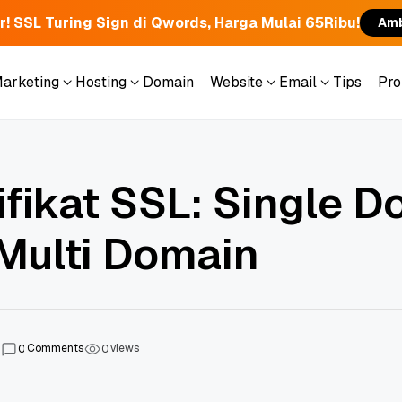
r! SSL Turing Sign di Qwords, Harga Mulai 65Ribu!
Amb
Marketing
Hosting
Domain
Website
Email
Tips
Pr
Marketing
Hosting
Domain
Website
Email
Tips
Pr
ifikat SSL: Single D
 Multi Domain
Comments
views
0
0