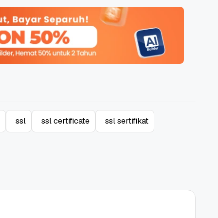
 Promo
Qwords Jadi Registrar
skon
Terakreditasi ICANN, Apa
Untungnya?
27 Jul, 2022
3
ssl
ssl certificate
ssl sertifikat