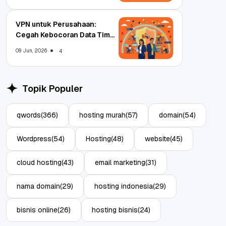
VPN untuk Perusahaan:
Cegah Kebocoran Data Tim
WFA!
09 Jun, 2026
4
Topik Populer
qwords
(366)
hosting murah
(57)
domain
(54)
Wordpress
(54)
Hosting
(48)
website
(45)
cloud hosting
(43)
email marketing
(31)
nama domain
(29)
hosting indonesia
(29)
bisnis online
(26)
hosting bisnis
(24)