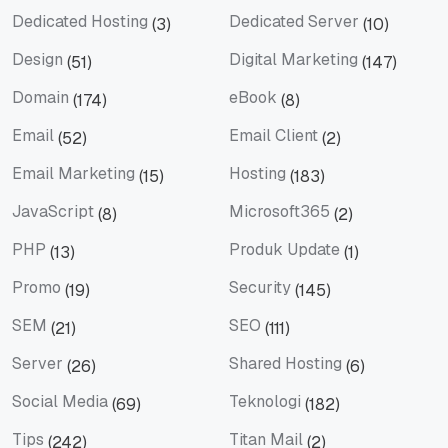
Dedicated Hosting
Dedicated Server
(3)
(10)
Dedicated Hosting
Dedicated Server
Design
Digital Marketing
(51)
(147)
Design
Digital Marketing
Domain
eBook
(174)
(8)
Domain
eBook
Email
Email Client
(52)
(2)
Email
Email Client
Email Marketing
Hosting
(15)
(183)
Email Marketing
Hosting
JavaScript
Microsoft365
(8)
(2)
JavaScript
Microsoft365
PHP
Produk Update
(13)
(1)
PHP
Produk Update
Promo
Security
(19)
(145)
Promo
Security
SEM
SEO
(21)
(111)
SEM
SEO
Server
Shared Hosting
(26)
(6)
Server
Shared Hosting
Social Media
Teknologi
(69)
(182)
Social Media
Teknologi
Tips
Titan Mail
(242)
(2)