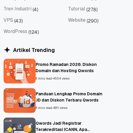
Tips
Titan Mail
Tren Industri
Tutorial
(4)
(278)
Tren Industri
Tutorial
VPS
Website
(43)
(290)
VPS
Website
WordPress
(124)
WordPress
Artikel Trending
Promo Ramadan 2026: Diskon
Domain dan Hosting Qwords
6 mins read
•
4554 views
Panduan Lengkap Promo Domain
.ID dan Diskon Terbaru Qwords
6 mins read
•
4911 views
Qwords Jadi Registrar
Terakreditasi ICANN, Apa