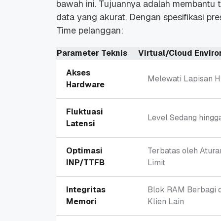
bawah ini. Tujuannya adalah membantu 
data yang akurat. Dengan spesifikasi pres
Time
pelanggan:
Parameter Teknis
Virtual/Cloud Envir
Akses
Melewati Lapisan
H
Hardware
Fluktuasi
Level Sedang hingga
Latensi
Optimasi
Terbatas oleh Atur
INP/TTFB
Limit
Integritas
Blok RAM Berbagi 
Memori
Klien Lain