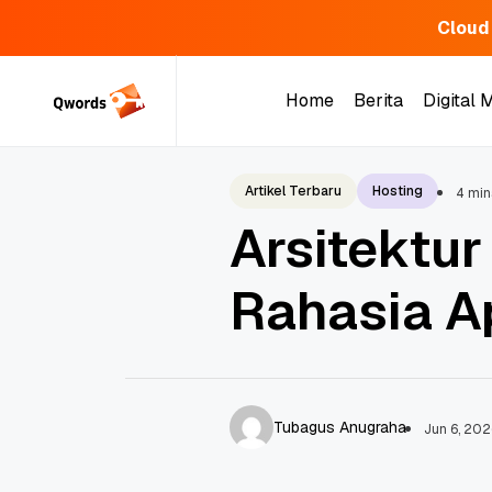
Cloud
Skip
to
Home
Berita
Digital 
content
Home
Berita
Digital 
Artikel Terbaru
Hosting
4 min
Arsitektur
Rahasia Ap
Tubagus Anugraha
Jun 6, 202