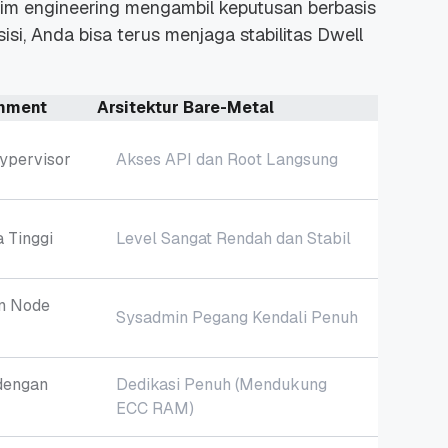
tim
engineering
mengambil keputusan berbasis
isi, Anda bisa terus menjaga stabilitas
Dwell
onment
Arsitektur Bare-Metal
ypervisor
Akses API dan
Root
Langsung
 Tinggi
Level Sangat Rendah dan Stabil
an
Node
Sysadmin
Pegang Kendali Penuh
dengan
Dedikasi Penuh (Mendukung
ECC RAM
)