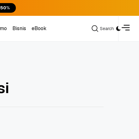
 50%
omo
Bisnis
eBook
Search
Search
omo
Bisnis
eBook
si