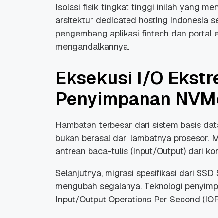
Isolasi fisik tingkat tinggi inilah yang m
arsitektur
dedicated hosting indonesia
se
pengembang aplikasi
fintech
dan portal
mengandalkannya.
Eksekusi I/O Ekst
Promo Ramadan 2026:
Panduan Lengkap
Diskon Domain dan
Domain .ID dan Di
Penyimpanan NVM
Hosting Qwords
Terbaru
10 Feb, 2026
20 Nov, 2025
6
6
Hambatan terbesar dari sistem basis dat
bukan berasal dari lambatnya prosesor.
antrean baca-tulis (
Input/Output
) dari k
Selanjutnya, migrasi spesifikasi dari 
mengubah segalanya. Teknologi penyimp
Input/Output Operations Per Second
(IOP