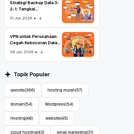
Strategi Backup Data 3-
2-1: Tangkal
Ransomware Enterprise
10 Jun, 2026
4
VPN untuk Perusahaan:
Cegah Kebocoran Data
Object Storage untuk
Strategi Bac
Tim WFA!
Aplikasi: Atasi Limitasi
1: Tangkal R
09 Jun, 2026
4
Media
Enterprise
11 Jun, 2026
10 Jun, 2026
4
Topik Populer
qwords
(366)
hosting murah
(57)
domain
(54)
Wordpress
(54)
Hosting
(48)
website
(45)
cloud hosting
(43)
email marketing
(31)