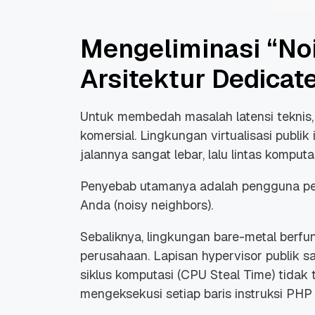
Mengeliminasi “No
Arsitektur Dedicat
Untuk membedah masalah latensi teknis, 
komersial. Lingkungan virtualisasi publi
jalannya sangat lebar, lalu lintas komput
Penyebab utamanya adalah pengguna pen
Anda (
noisy neighbors
).
Sebaliknya, lingkungan
bare-metal
berfun
perusahaan. Lapisan
hypervisor
publik s
siklus komputasi (
CPU Steal Time
) tidak
mengeksekusi setiap baris instruksi PHP 