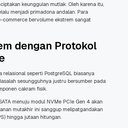
enciptakan keunggulan mutlak. Oleh karena itu,
lalu menjadi primadona andalan. Para
e-commerce
bervolume ekstrem sangat
rem dengan Protokol
 Promo
Qwords Jadi Registrar
skon
Terakreditasi ICANN, Apa
e
Untungnya?
27 Jul, 2022
3
a relasional seperti PostgreSQL biasanya
 Masalah sesungguhnya justru bersumber pada
omponen cakram fisik.
SSD SATA menuju modul NVMe PCIe Gen 4 akan
anan mutakhir ini sanggup melipatgandakan
S) hingga jutaan hitungan.