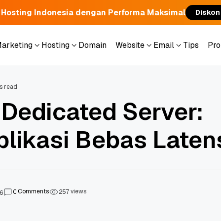
 Hosting Indonesia dengan Performa Maksimal
Diskon
Marketing
Hosting
Domain
Website
Email
Tips
Pr
Marketing
Hosting
Domain
Website
Email
Tips
Pr
s read
 Dedicated Server:
likasi Bebas Laten
Comments
views
0
2
5
7
6