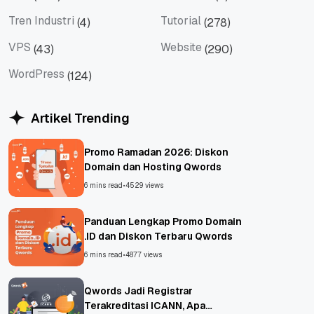
Tips
Titan Mail
Tren Industri
Tutorial
(4)
(278)
Tren Industri
Tutorial
VPS
Website
(43)
(290)
VPS
Website
WordPress
(124)
WordPress
Artikel Trending
Promo Ramadan 2026: Diskon
Domain dan Hosting Qwords
6 mins read
•
4529 views
Panduan Lengkap Promo Domain
.ID dan Diskon Terbaru Qwords
6 mins read
•
4877 views
Qwords Jadi Registrar
Terakreditasi ICANN, Apa