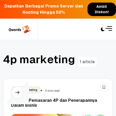
Dapatkan Berbagai Promo Server dan
Ambil
Hosting Hingga 50%
Diskon!
Skip
to
content
4
p
m
a
r
k
e
t
i
n
g
1 article
Digital Marketing
4 mins read
Strategi Pemasaran 4P dan Penerapannya
Dalam Bisnis