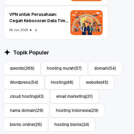
VPN untuk Perusahaan:
Cegah Kebocoran Data Tim
WFA!
09 Jun, 2026
4
Topik Populer
qwords
(366)
hosting murah
(57)
domain
(54)
Wordpress
(54)
Hosting
(48)
website
(45)
cloud hosting
(43)
email marketing
(31)
nama domain
(29)
hosting indonesia
(29)
bisnis online
(26)
hosting bisnis
(24)