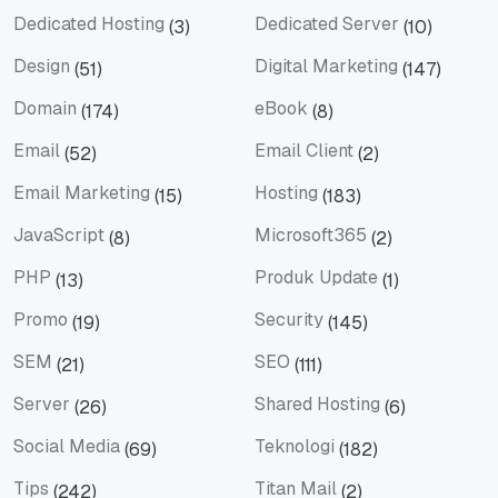
Dedicated Hosting
Dedicated Server
(3)
(10)
Dedicated Hosting
Dedicated Server
Design
Digital Marketing
(51)
(147)
Design
Digital Marketing
Domain
eBook
(174)
(8)
Domain
eBook
Email
Email Client
(52)
(2)
Email
Email Client
Email Marketing
Hosting
(15)
(183)
Email Marketing
Hosting
JavaScript
Microsoft365
(8)
(2)
JavaScript
Microsoft365
PHP
Produk Update
(13)
(1)
PHP
Produk Update
Promo
Security
(19)
(145)
Promo
Security
SEM
SEO
(21)
(111)
SEM
SEO
Server
Shared Hosting
(26)
(6)
Server
Shared Hosting
Social Media
Teknologi
(69)
(182)
Social Media
Teknologi
Tips
Titan Mail
(242)
(2)