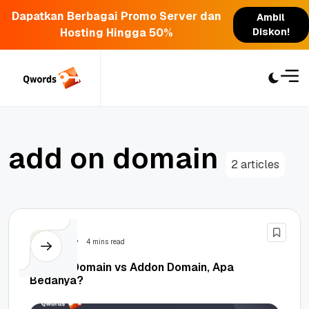
Dapatkan Berbagai Promo Server dan
Ambil
Hosting Hingga 50%
Diskon!
Skip
to
content
a
d
d
o
n
d
o
m
a
i
n
2 articles
Domain
4 mins read
Parked Domain vs Addon Domain, Apa
Bedanya?