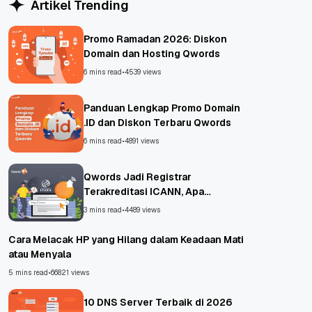
Artikel Trending
Promo Ramadan 2026: Diskon
Domain dan Hosting Qwords
6 mins read
•
4539 views
Panduan Lengkap Promo Domain
.ID dan Diskon Terbaru Qwords
6 mins read
•
4891 views
Qwords Jadi Registrar
Terakreditasi ICANN, Apa
Untungnya?
3 mins read
•
4489 views
Cara Melacak HP yang Hilang dalam Keadaan Mati
atau Menyala
5 mins read
•
66821 views
10 DNS Server Terbaik di 2026