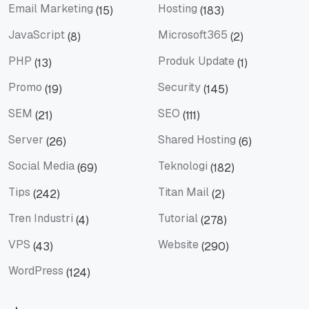
Email Marketing
Hosting
(15)
(183)
Email Marketing
Hosting
JavaScript
Microsoft365
(8)
(2)
JavaScript
Microsoft365
PHP
Produk Update
(13)
(1)
PHP
Produk Update
Promo
Security
(19)
(145)
Promo
Security
SEM
SEO
(21)
(111)
SEM
SEO
Server
Shared Hosting
(26)
(6)
Server
Shared Hosting
Social Media
Teknologi
(69)
(182)
Social Media
Teknologi
Tips
Titan Mail
(242)
(2)
Tips
Titan Mail
Tren Industri
Tutorial
(4)
(278)
Tren Industri
Tutorial
VPS
Website
(43)
(290)
VPS
Website
WordPress
(124)
WordPress