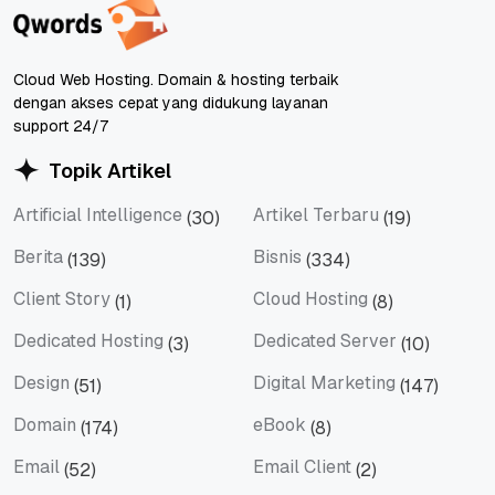
Cloud Web Hosting. Domain & hosting terbaik
dengan akses cepat yang didukung layanan
support 24/7
Topik Artikel
Artificial Intelligence
Artikel Terbaru
(30)
(19)
Artificial Intelligence
Artikel Terbaru
Berita
Bisnis
(139)
(334)
Berita
Bisnis
Client Story
Cloud Hosting
(1)
(8)
Client Story
Cloud Hosting
Dedicated Hosting
Dedicated Server
(3)
(10)
Dedicated Hosting
Dedicated Server
Design
Digital Marketing
(51)
(147)
Design
Digital Marketing
Domain
eBook
(174)
(8)
Domain
eBook
Email
Email Client
(52)
(2)
Email
Email Client