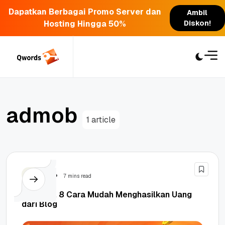
Dapatkan Berbagai Promo Server dan
Ambil
Hosting Hingga 50%
Diskon!
Skip
to
content
a
d
m
o
b
1 article
Tutorial
7 mins read
Terbukti, 8 Cara Mudah Menghasilkan Uang
dari Blog