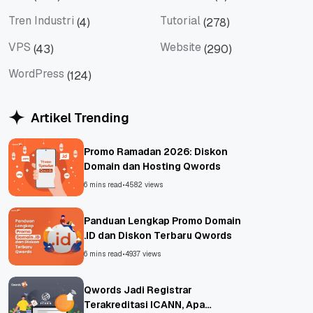
Tips
Titan Mail
Tren Industri
Tutorial
(4)
(278)
Tren Industri
Tutorial
VPS
Website
(43)
(290)
VPS
Website
WordPress
(124)
WordPress
Artikel Trending
Promo Ramadan 2026: Diskon
Domain dan Hosting Qwords
6 mins read
•
4582 views
Panduan Lengkap Promo Domain
.ID dan Diskon Terbaru Qwords
6 mins read
•
4937 views
Qwords Jadi Registrar
Terakreditasi ICANN, Apa