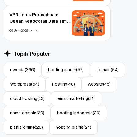
VPN untuk Perusahaan:
Cegah Kebocoran Data Tim
WFA!
09 Jun, 2026
4
Topik Populer
qwords
(366)
hosting murah
(57)
domain
(54)
Wordpress
(54)
Hosting
(48)
website
(45)
cloud hosting
(43)
email marketing
(31)
nama domain
(29)
hosting indonesia
(29)
bisnis online
(26)
hosting bisnis
(24)