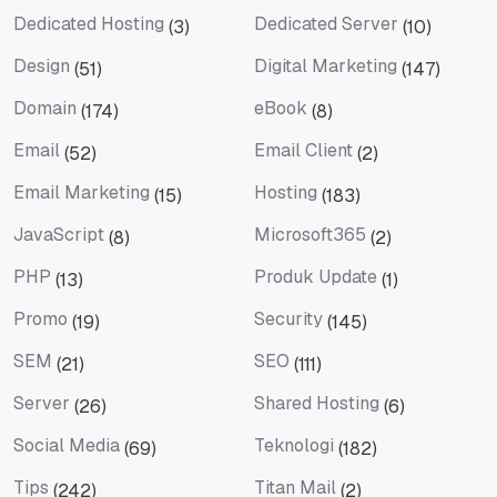
Dedicated Hosting
Dedicated Server
(3)
(10)
Dedicated Hosting
Dedicated Server
Design
Digital Marketing
(51)
(147)
Design
Digital Marketing
Domain
eBook
(174)
(8)
Domain
eBook
Email
Email Client
(52)
(2)
Email
Email Client
Email Marketing
Hosting
(15)
(183)
Email Marketing
Hosting
JavaScript
Microsoft365
(8)
(2)
JavaScript
Microsoft365
PHP
Produk Update
(13)
(1)
PHP
Produk Update
Promo
Security
(19)
(145)
Promo
Security
SEM
SEO
(21)
(111)
SEM
SEO
Server
Shared Hosting
(26)
(6)
Server
Shared Hosting
Social Media
Teknologi
(69)
(182)
Social Media
Teknologi
Tips
Titan Mail
(242)
(2)