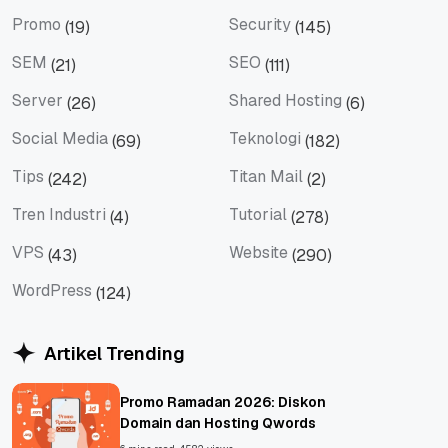
PHP
Produk Update
Promo
Security
(19)
(145)
Promo
Security
SEM
SEO
(21)
(111)
SEM
SEO
Server
Shared Hosting
(26)
(6)
Server
Shared Hosting
Social Media
Teknologi
(69)
(182)
Social Media
Teknologi
Tips
Titan Mail
(242)
(2)
Tips
Titan Mail
Tren Industri
Tutorial
(4)
(278)
Tren Industri
Tutorial
VPS
Website
(43)
(290)
VPS
Website
WordPress
(124)
WordPress
Artikel Trending
Promo Ramadan 2026: Diskon
Domain dan Hosting Qwords