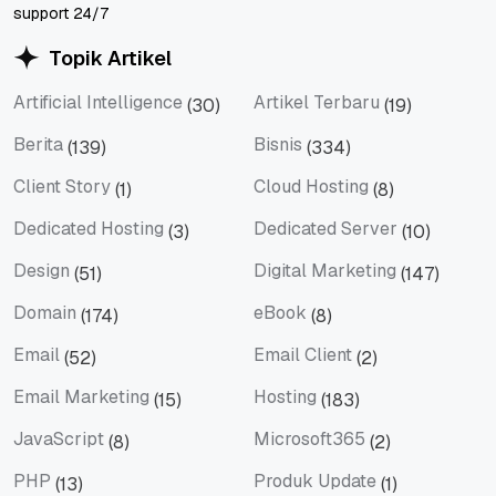
support 24/7
Topik Artikel
Artificial Intelligence
Artikel Terbaru
(30)
(19)
Artificial Intelligence
Artikel Terbaru
Berita
Bisnis
(139)
(334)
Berita
Bisnis
Client Story
Cloud Hosting
(1)
(8)
Client Story
Cloud Hosting
Dedicated Hosting
Dedicated Server
(3)
(10)
Dedicated Hosting
Dedicated Server
Design
Digital Marketing
(51)
(147)
Design
Digital Marketing
Domain
eBook
(174)
(8)
Domain
eBook
Email
Email Client
(52)
(2)
Email
Email Client
Email Marketing
Hosting
(15)
(183)
Email Marketing
Hosting
JavaScript
Microsoft365
(8)
(2)
JavaScript
Microsoft365
PHP
Produk Update
(13)
(1)