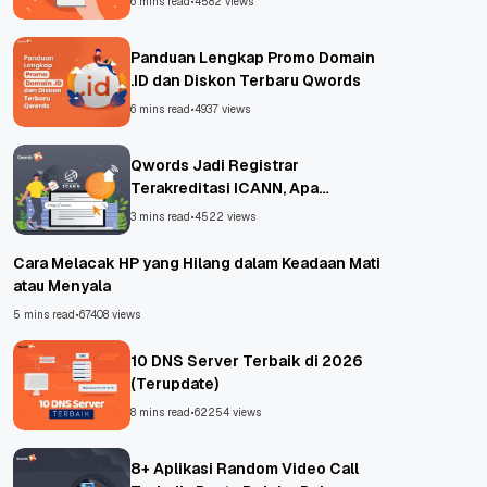
6 mins read
•
4582 views
Panduan Lengkap Promo Domain
.ID dan Diskon Terbaru Qwords
6 mins read
•
4937 views
Qwords Jadi Registrar
Terakreditasi ICANN, Apa
Untungnya?
3 mins read
•
4522 views
Cara Melacak HP yang Hilang dalam Keadaan Mati
atau Menyala
5 mins read
•
67408 views
10 DNS Server Terbaik di 2026
(Terupdate)
8 mins read
•
62254 views
8+ Aplikasi Random Video Call