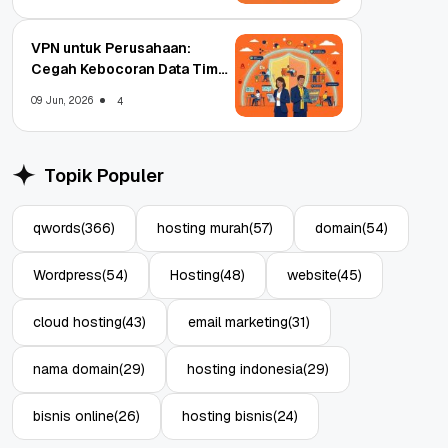
VPN untuk Perusahaan:
Cegah Kebocoran Data Tim
WFA!
09 Jun, 2026
4
Topik Populer
qwords
(366)
hosting murah
(57)
domain
(54)
Wordpress
(54)
Hosting
(48)
website
(45)
cloud hosting
(43)
email marketing
(31)
nama domain
(29)
hosting indonesia
(29)
bisnis online
(26)
hosting bisnis
(24)