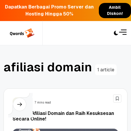
Dapatkan Berbagai Promo Server dan
Ambil
Hosting Hingga 50%
Diskon!
Skip
to
content
a
f
i
l
i
a
s
i
d
o
m
a
i
n
1 article
Bisnis
7 mins read
Gabung Afiliasi Domain dan Raih Kesuksesan
Secara Online!