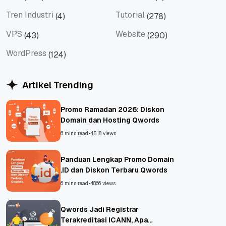
Tips
Titan Mail
Tren Industri
Tutorial
(4)
(278)
Tren Industri
Tutorial
VPS
Website
(43)
(290)
VPS
Website
WordPress
(124)
WordPress
Artikel Trending
Promo Ramadan 2026: Diskon
Domain dan Hosting Qwords
6 mins read
•
4518 views
Panduan Lengkap Promo Domain
.ID dan Diskon Terbaru Qwords
6 mins read
•
4866 views
Qwords Jadi Registrar
Terakreditasi ICANN, Apa