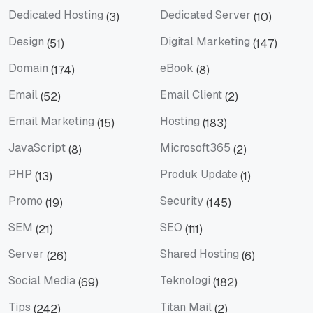
Dedicated Hosting
Dedicated Server
(3)
(10)
Dedicated Hosting
Dedicated Server
Design
Digital Marketing
(51)
(147)
Design
Digital Marketing
Domain
eBook
(174)
(8)
Domain
eBook
Email
Email Client
(52)
(2)
Email
Email Client
Email Marketing
Hosting
(15)
(183)
Email Marketing
Hosting
JavaScript
Microsoft365
(8)
(2)
JavaScript
Microsoft365
PHP
Produk Update
(13)
(1)
PHP
Produk Update
Promo
Security
(19)
(145)
Promo
Security
SEM
SEO
(21)
(111)
SEM
SEO
Server
Shared Hosting
(26)
(6)
Server
Shared Hosting
Social Media
Teknologi
(69)
(182)
Social Media
Teknologi
Tips
Titan Mail
(242)
(2)