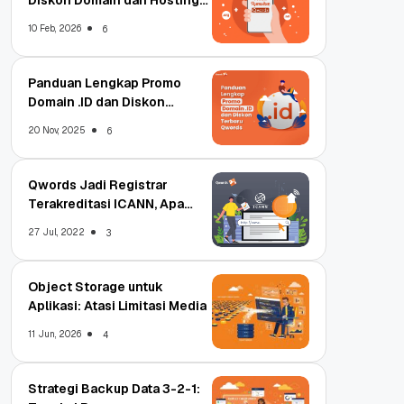
Diskon Domain dan Hosting
Qwords
10 Feb, 2026
6
Panduan Lengkap Promo
Domain .ID dan Diskon
Terbaru
20 Nov, 2025
6
Qwords Jadi Registrar
Terakreditasi ICANN, Apa
Untungnya?
27 Jul, 2022
3
Object Storage untuk
Aplikasi: Atasi Limitasi Media
11 Jun, 2026
4
Strategi Backup Data 3-2-1: