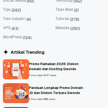
Social Media
Teknologi
(69)
(182)
Social Media
Teknologi
Tips
Titan Mail
(242)
(2)
Tips
Titan Mail
Tren Industri
Tutorial
(4)
(278)
Tren Industri
Tutorial
VPS
Website
(43)
(290)
VPS
Website
WordPress
(124)
WordPress
Artikel Trending
Promo Ramadan 2026: Diskon
Domain dan Hosting Qwords
6 mins read
•
4547 views
Panduan Lengkap Promo Domain
.ID dan Diskon Terbaru Qwords
6 mins read
•
4898 views