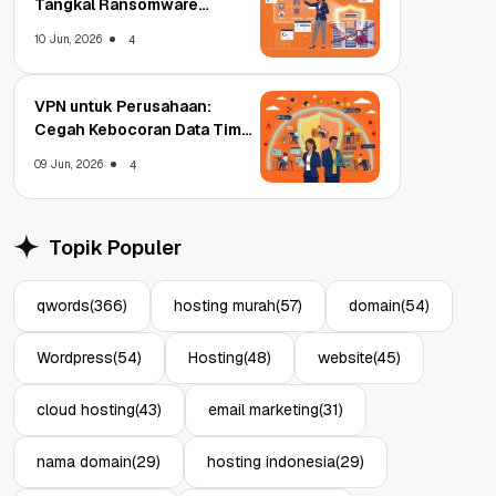
Tangkal Ransomware
Enterprise
10 Jun, 2026
4
VPN untuk Perusahaan:
Cegah Kebocoran Data Tim
WFA!
09 Jun, 2026
4
Topik Populer
qwords
(366)
hosting murah
(57)
domain
(54)
Wordpress
(54)
Hosting
(48)
website
(45)
cloud hosting
(43)
email marketing
(31)
nama domain
(29)
hosting indonesia
(29)