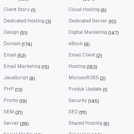
Berita
Bisnis
Client Story
Cloud Hosting
(1)
(8)
Client Story
Cloud Hosting
Dedicated Hosting
Dedicated Server
(3)
(10)
Dedicated Hosting
Dedicated Server
Design
Digital Marketing
(51)
(147)
Design
Digital Marketing
Domain
eBook
(174)
(8)
Domain
eBook
Email
Email Client
(52)
(2)
Email
Email Client
Email Marketing
Hosting
(15)
(183)
Email Marketing
Hosting
JavaScript
Microsoft365
(8)
(2)
JavaScript
Microsoft365
PHP
Produk Update
(13)
(1)
PHP
Produk Update
Promo
Security
(19)
(145)
Promo
Security
SEM
SEO
(21)
(111)
SEM
SEO
Server
Shared Hosting
(26)
(6)
Server
Shared Hosting