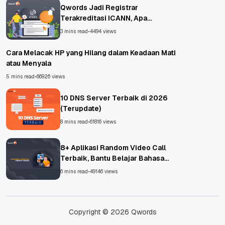
Qwords Jadi Registrar
Terakreditasi ICANN, Apa
Untungnya?
3 mins read
•
4494 views
Cara Melacak HP yang Hilang dalam Keadaan Mati
atau Menyala
5 mins read
•
66926 views
10 DNS Server Terbaik di 2026
(Terupdate)
8 mins read
•
61816 views
8+ Aplikasi Random Video Call
Terbaik, Bantu Belajar Bahasa
Asing!
6 mins read
•
49146 views
Copyright © 2026 Qwords