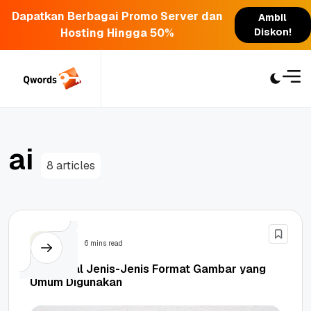
Dapatkan Berbagai Promo Server dan
Ambil
Hosting Hingga 50%
Diskon!
Skip
to
content
a
i
8 articles
Design
6 mins read
Mengenal Jenis-Jenis Format Gambar yang
Umum Digunakan