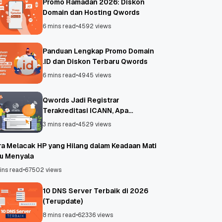
Promo Ramadan 2026: Diskon
Domain dan Hosting Qwords
6 mins read
•
4592 views
Panduan Lengkap Promo Domain
.ID dan Diskon Terbaru Qwords
6 mins read
•
4945 views
Qwords Jadi Registrar
Terakreditasi ICANN, Apa
Untungnya?
3 mins read
•
4529 views
ra Melacak HP yang Hilang dalam Keadaan Mati
au Menyala
ins read
•
67502 views
10 DNS Server Terbaik di 2026
(Terupdate)
8 mins read
•
62336 views