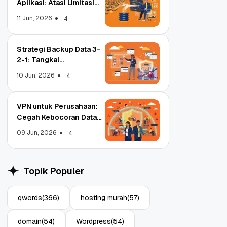
Aplikasi: Atasi Limitasi
Media
11 Jun, 2026
4
Strategi Backup Data 3-
2-1: Tangkal
Ransomware Enterprise
10 Jun, 2026
4
VPN untuk Perusahaan:
Cegah Kebocoran Data
Tim WFA!
09 Jun, 2026
4
Object Storage untuk
Stra
Aplikasi: Atasi Limitasi
1: T
Topik Populer
Media
Ente
11 Jun, 2026
10 Ju
4
qwords
(366)
hosting murah
(57)
domain
(54)
Wordpress
(54)