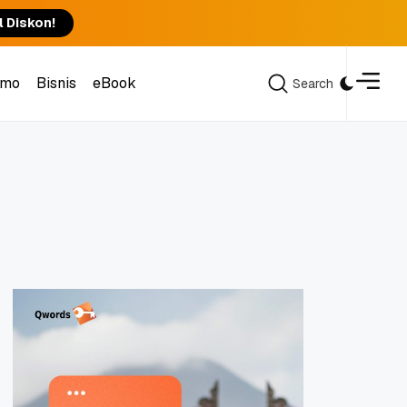
l Diskon!
omo
Bisnis
eBook
Search
Search
omo
Bisnis
eBook