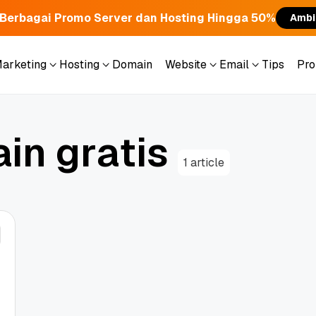
Berbagai Promo Server dan Hosting Hingga 50%
Ambi
Marketing
Hosting
Domain
Website
Email
Tips
Pr
Marketing
Hosting
Domain
Website
Email
Tips
Pr
a
i
n
g
r
a
t
i
s
1 article