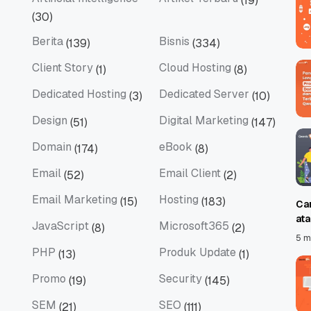
(19)
Artificial Intelligence
Artikel Terbaru
(30)
Berita
Bisnis
(139)
(334)
Berita
Bisnis
Client Story
Cloud Hosting
(1)
(8)
Client Story
Cloud Hosting
Dedicated Hosting
Dedicated Server
(3)
(10)
Dedicated Hosting
Dedicated Server
Design
Digital Marketing
(51)
(147)
Design
Digital Marketing
Domain
eBook
(174)
(8)
Domain
eBook
Email
Email Client
(52)
(2)
Email
Email Client
Email Marketing
Hosting
(15)
(183)
Ca
Email Marketing
Hosting
at
JavaScript
Microsoft365
(8)
(2)
JavaScript
Microsoft365
5 m
PHP
Produk Update
(13)
(1)
PHP
Produk Update
Promo
Security
(19)
(145)
Promo
Security
SEM
SEO
(21)
(111)