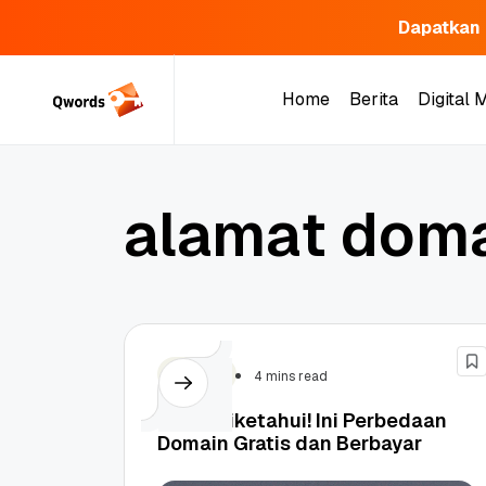
Dapatkan 
Skip
to
Home
Berita
Digital 
content
Home
Berita
Digital 
a
l
a
m
a
t
d
o
m
Domain
4 mins read
Wajib Diketahui! Ini Perbedaan
Domain Gratis dan Berbayar