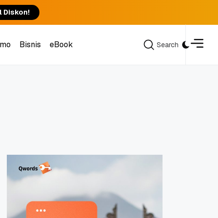
l Diskon!
omo
Bisnis
eBook
Search
Search
omo
Bisnis
eBook