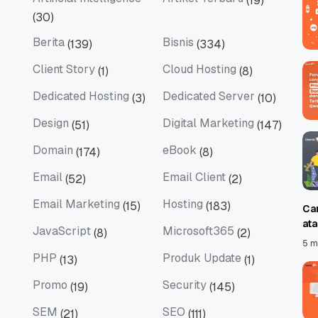
(19)
Artificial Intelligence
Artikel Terbaru
(30)
Berita
Bisnis
(139)
(334)
Berita
Bisnis
Client Story
Cloud Hosting
(1)
(8)
Client Story
Cloud Hosting
Dedicated Hosting
Dedicated Server
(3)
(10)
Dedicated Hosting
Dedicated Server
Design
Digital Marketing
(51)
(147)
Design
Digital Marketing
Domain
eBook
(174)
(8)
Domain
eBook
Email
Email Client
(52)
(2)
Email
Email Client
Email Marketing
Hosting
(15)
(183)
Ca
Email Marketing
Hosting
at
JavaScript
Microsoft365
(8)
(2)
JavaScript
Microsoft365
5 m
PHP
Produk Update
(13)
(1)
PHP
Produk Update
Promo
Security
(19)
(145)
Promo
Security
SEM
SEO
(21)
(111)