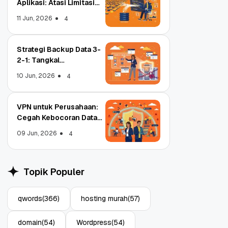
Aplikasi: Atasi Limitasi
Media
11 Jun, 2026
4
Strategi Backup Data 3-
2-1: Tangkal
Ransomware Enterprise
10 Jun, 2026
4
VPN untuk Perusahaan:
Cegah Kebocoran Data
Tim WFA!
09 Jun, 2026
4
Qwords Jadi Registrar
Object Stora
Terakreditasi ICANN, Apa
Aplikasi: Atas
Topik Populer
Untungnya?
Media
27 Jul, 2022
11 Jun, 2026
3
qwords
(366)
hosting murah
(57)
domain
(54)
Wordpress
(54)