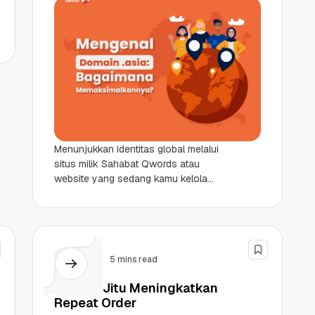
Menunjukkan identitas global melalui
situs milik Sahabat Qwords atau
website yang sedang kamu kelola
bisa dilakukan dengan memilih nama
domain yang tepat. Dan adanya
domain...
Bisnis
5 mins read
7+ Cara Jitu Meningkatkan
Repeat Order