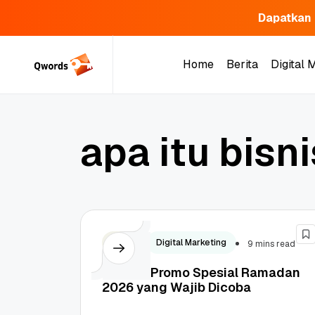
Dapatkan 
Skip
to
Home
Berita
Digital 
content
Home
Berita
Digital 
a
p
a
i
t
u
b
i
s
n
i
Bisnis
Digital Marketing
9 mins read
20+ Ide Promo Spesial Ramadan
2026 yang Wajib Dicoba