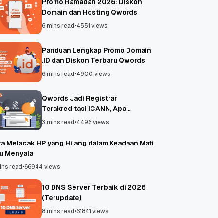
Promo Ramadan 2026: Diskon
Domain dan Hosting Qwords
6 mins read
•
4551 views
Panduan Lengkap Promo Domain
.ID dan Diskon Terbaru Qwords
6 mins read
•
4900 views
Qwords Jadi Registrar
Terakreditasi ICANN, Apa
Untungnya?
3 mins read
•
4496 views
ra Melacak HP yang Hilang dalam Keadaan Mati
au Menyala
ins read
•
66944 views
10 DNS Server Terbaik di 2026
(Terupdate)
8 mins read
•
61841 views