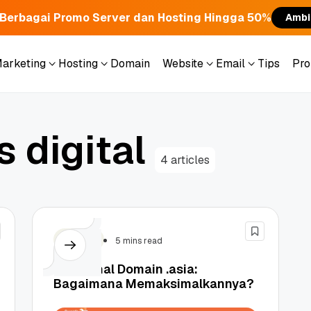
Berbagai Promo Server dan Hosting Hingga 50%
Ambi
Marketing
Hosting
Domain
Website
Email
Tips
Pr
Marketing
Hosting
Domain
Website
Email
Tips
Pr
s
d
i
g
i
t
a
l
4 articles
Domain
5 mins read
Mengenal Domain .asia:
Bagaimana Memaksimalkannya?