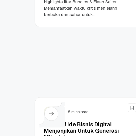
Highlights Iftar Bundles & Flash Sales:
Memanfaatkan waktu kritis menjelang
berbuka dan sahur untuk
meningkatkan lonjakan transaksi
secara instan. Content & Engagement:
Strategi User Generated...
Bisnis
5 mins read
Terbaru! Ide Bisnis Digital
Menjanjikan Untuk Generasi