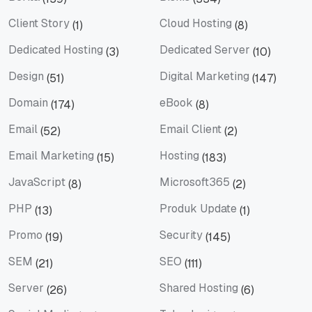
Berita
Bisnis
Client Story
Cloud Hosting
(1)
(8)
Client Story
Cloud Hosting
Dedicated Hosting
Dedicated Server
(3)
(10)
Dedicated Hosting
Dedicated Server
Design
Digital Marketing
(51)
(147)
Design
Digital Marketing
Domain
eBook
(174)
(8)
Domain
eBook
Email
Email Client
(52)
(2)
Email
Email Client
Email Marketing
Hosting
(15)
(183)
Email Marketing
Hosting
JavaScript
Microsoft365
(8)
(2)
JavaScript
Microsoft365
PHP
Produk Update
(13)
(1)
PHP
Produk Update
Promo
Security
(19)
(145)
Promo
Security
SEM
SEO
(21)
(111)
SEM
SEO
Server
Shared Hosting
(26)
(6)
Server
Shared Hosting