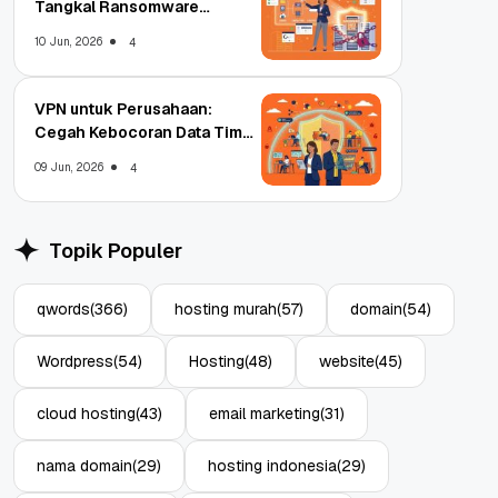
Tangkal Ransomware
Enterprise
10 Jun, 2026
4
VPN untuk Perusahaan:
Cegah Kebocoran Data Tim
WFA!
09 Jun, 2026
4
Topik Populer
qwords
(366)
hosting murah
(57)
domain
(54)
Wordpress
(54)
Hosting
(48)
website
(45)
cloud hosting
(43)
email marketing
(31)
nama domain
(29)
hosting indonesia
(29)