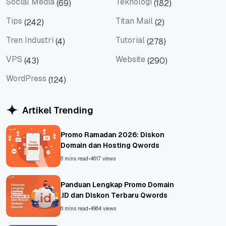
Social Media
Teknologi
(69)
(182)
Social Media
Teknologi
Tips
Titan Mail
(242)
(2)
Tips
Titan Mail
Tren Industri
Tutorial
(4)
(278)
Tren Industri
Tutorial
VPS
Website
(43)
(290)
VPS
Website
WordPress
(124)
WordPress
Artikel Trending
Promo Ramadan 2026: Diskon
Domain dan Hosting Qwords
6 mins read
•
4617 views
Panduan Lengkap Promo Domain
.ID dan Diskon Terbaru Qwords
6 mins read
•
4964 views