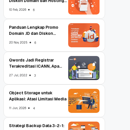
Diskon Domain dan Hosting
Qwords
10 Feb, 2026
6
Panduan Lengkap Promo
Domain .ID dan Diskon
Terbaru
20 Nov, 2025
6
Qwords Jadi Registrar
Terakreditasi ICANN, Apa
Untungnya?
27 Jul, 2022
3
Object Storage untuk
Aplikasi: Atasi Limitasi Media
11 Jun, 2026
4
Strategi Backup Data 3-2-1: