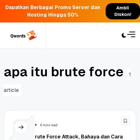
Dapatkan Berbagai Promo Server dan
Ambil
Hosting Hingga 50%
Diskon!
Skip
to
content
a
p
a
i
t
u
b
r
u
t
e
f
o
r
c
e
1
article
Security
6 mins read
Apa Itu Brute Force Attack, Bahaya dan Cara