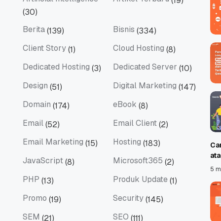
(19)
Artificial Intelligence
Artikel Terbaru
(30)
Berita
Bisnis
(139)
(334)
Berita
Bisnis
Client Story
Cloud Hosting
(1)
(8)
Client Story
Cloud Hosting
Dedicated Hosting
Dedicated Server
(3)
(10)
Dedicated Hosting
Dedicated Server
Design
Digital Marketing
(51)
(147)
Design
Digital Marketing
Domain
eBook
(174)
(8)
Domain
eBook
Email
Email Client
(52)
(2)
Email
Email Client
Email Marketing
Hosting
(15)
(183)
Ca
Email Marketing
Hosting
at
JavaScript
Microsoft365
(8)
(2)
JavaScript
Microsoft365
5 m
PHP
Produk Update
(13)
(1)
PHP
Produk Update
Promo
Security
(19)
(145)
Promo
Security
SEM
SEO
(21)
(111)