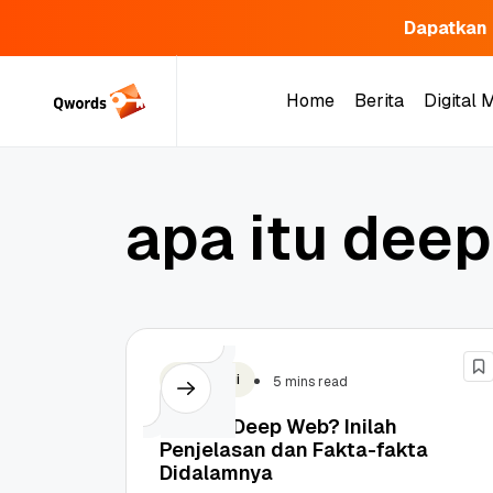
Dapatkan 
Skip
to
Home
Berita
Digital 
content
Home
Berita
Digital 
a
p
a
i
t
u
d
e
e
p
Teknologi
5 mins read
Apa Itu Deep Web? Inilah
Penjelasan dan Fakta-fakta
Didalamnya