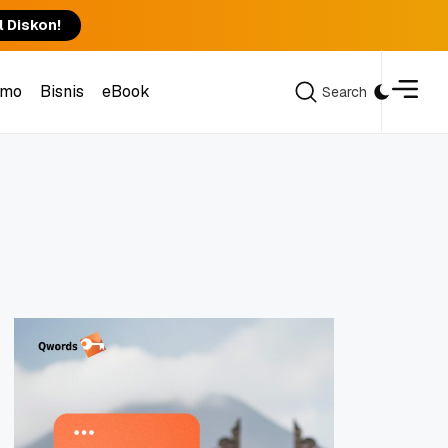
l Diskon!
omo
Bisnis
eBook
Search
Search
omo
Bisnis
eBook