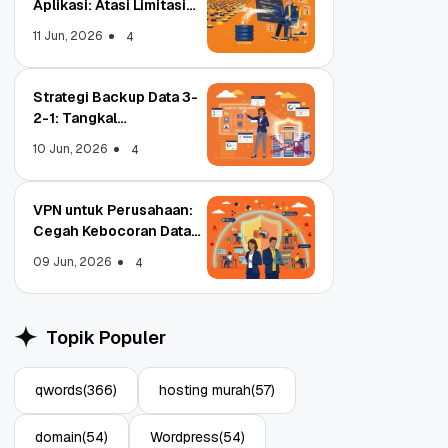
Aplikasi: Atasi Limitasi
Media
11 Jun, 2026
4
Strategi Backup Data 3-
2-1: Tangkal
Ransomware Enterprise
10 Jun, 2026
4
VPN untuk Perusahaan:
Cegah Kebocoran Data
Tim WFA!
09 Jun, 2026
4
Object Storage untuk
Strate
Aplikasi: Atasi Limitasi
1: Tan
Topik Populer
Media
Enterp
11 Jun, 2026
10 Jun,
4
qwords
(366)
hosting murah
(57)
domain
(54)
Wordpress
(54)