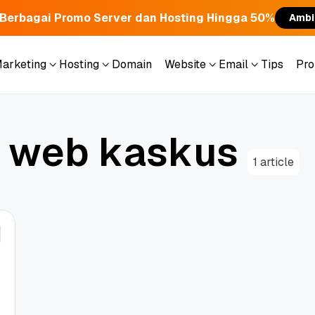
Berbagai Promo Server dan Hosting Hingga 50%
Ambi
Marketing
Hosting
Domain
Website
Email
Tips
Pr
Marketing
Hosting
Domain
Website
Email
Tips
Pr
w
e
b
k
a
s
k
u
s
1 article