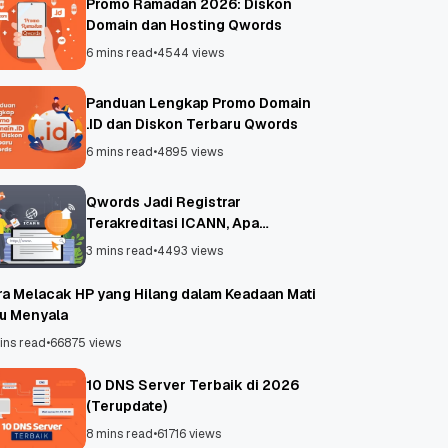
Promo Ramadan 2026: Diskon
Domain dan Hosting Qwords
6 mins read
•
4544 views
Panduan Lengkap Promo Domain
.ID dan Diskon Terbaru Qwords
6 mins read
•
4895 views
Qwords Jadi Registrar
Terakreditasi ICANN, Apa
Untungnya?
3 mins read
•
4493 views
ra Melacak HP yang Hilang dalam Keadaan Mati
au Menyala
ins read
•
66875 views
10 DNS Server Terbaik di 2026
(Terupdate)
8 mins read
•
61716 views