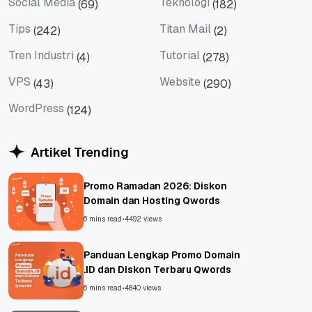
Social Media
Teknologi
(69)
(182)
Social Media
Teknologi
Tips
Titan Mail
(242)
(2)
Tips
Titan Mail
Tren Industri
Tutorial
(4)
(278)
Tren Industri
Tutorial
VPS
Website
(43)
(290)
VPS
Website
WordPress
(124)
WordPress
Artikel Trending
Promo Ramadan 2026: Diskon
Domain dan Hosting Qwords
6 mins read
•
4492 views
Panduan Lengkap Promo Domain
.ID dan Diskon Terbaru Qwords
6 mins read
•
4840 views