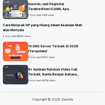
Qwords Jadi Registrar
Terakreditasi ICANN, Apa
Untungnya?
3 mins read
•
4438 views
Cara Melacak HP yang Hilang dalam Keadaan Mati
atau Menyala
5 mins read
•
66344 views
10 DNS Server Terbaik di 2026
(Terupdate)
8 mins read
•
61021 views
8+ Aplikasi Random Video Call
Terbaik, Bantu Belajar Bahasa
Asing!
6 mins read
•
48784 views
Copyright © 2026 Qwords