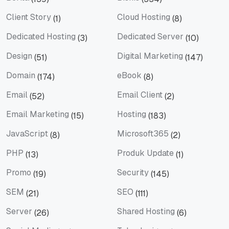
Berita
Bisnis
Client Story
Cloud Hosting
(1)
(8)
Client Story
Cloud Hosting
Dedicated Hosting
Dedicated Server
(3)
(10)
Dedicated Hosting
Dedicated Server
Design
Digital Marketing
(51)
(147)
Design
Digital Marketing
Domain
eBook
(174)
(8)
Domain
eBook
Email
Email Client
(52)
(2)
Email
Email Client
Email Marketing
Hosting
(15)
(183)
Email Marketing
Hosting
JavaScript
Microsoft365
(8)
(2)
JavaScript
Microsoft365
PHP
Produk Update
(13)
(1)
PHP
Produk Update
Promo
Security
(19)
(145)
Promo
Security
SEM
SEO
(21)
(111)
SEM
SEO
Server
Shared Hosting
(26)
(6)
Server
Shared Hosting