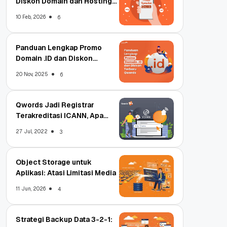
Diskon Domain dan Hosting
Qwords
10 Feb, 2026
6
Panduan Lengkap Promo
Domain .ID dan Diskon
Terbaru
20 Nov, 2025
6
Qwords Jadi Registrar
Terakreditasi ICANN, Apa
Untungnya?
27 Jul, 2022
3
Object Storage untuk
Aplikasi: Atasi Limitasi Media
11 Jun, 2026
4
Strategi Backup Data 3-2-1: