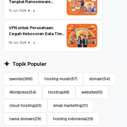
Tangkal Ransomware
Enterprise
10 Jun, 2026
4
VPN untuk Perusahaan:
Cegah Kebocoran Data Tim
WFA!
09 Jun, 2026
4
Topik Populer
qwords
(366)
hosting murah
(57)
domain
(54)
Wordpress
(54)
Hosting
(48)
website
(45)
cloud hosting
(43)
email marketing
(31)
nama domain
(29)
hosting indonesia
(29)