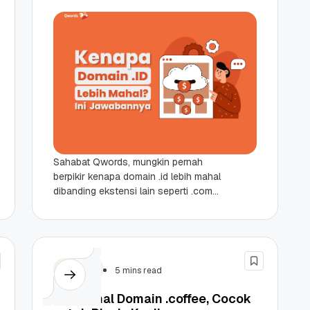
Sahabat Qwords, mungkin pernah
berpikir kenapa domain .id lebih mahal
dibanding ekstensi lain seperti .com
atau .net? Pertanyaanmu akan
terjawab melalui artikel ini. Kali ini...
Domain
5 mins read
Mengenal Domain .coffee, Cocok