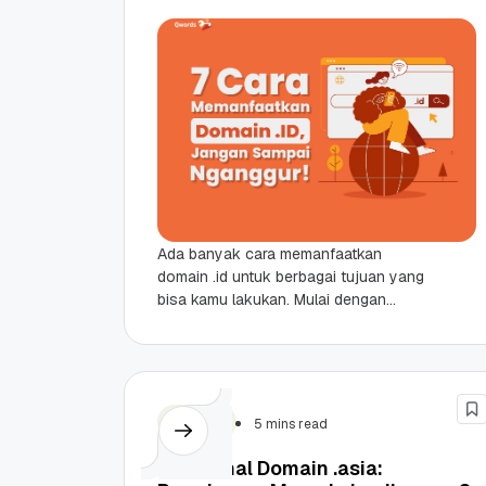
Ada banyak cara memanfaatkan
domain .id untuk berbagai tujuan yang
bisa kamu lakukan. Mulai dengan
membeli domain .id terlebih dahulu,
kamu bisa mulai memetakan fungsi...
Domain
5 mins read
Mengenal Domain .asia: