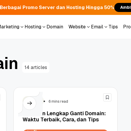
Berbagai Promo Server dan Hosting Hingga 50%
Ambi
Marketing
Hosting
Domain
Website
Email
Tips
Pr
Marketing
Hosting
Domain
Website
Email
Tips
Pr
a
i
n
14 articles
Domain
6 mins read
Panduan Lengkap Ganti Domain:
Waktu Terbaik, Cara, dan Tips