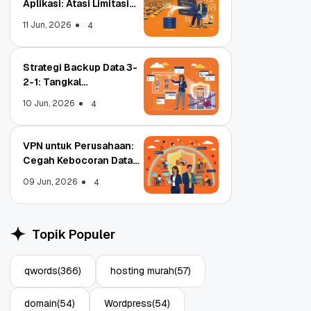
Aplikasi: Atasi Limitasi
Media
11 Jun, 2026
4
Strategi Backup Data 3-
2-1: Tangkal
Ransomware Enterprise
10 Jun, 2026
4
VPN untuk Perusahaan:
Cegah Kebocoran Data
Tim WFA!
09 Jun, 2026
4
Topik Populer
qwords
(366)
hosting murah
(57)
Object Storage untuk
Strategi Bac
Aplikasi: Atasi Limitasi
1: Tangkal R
domain
(54)
Wordpress
(54)
Media
Enterprise