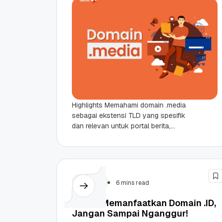
Highlights Memahami domain .media
sebagai ekstensi TLD yang spesifik
dan relevan untuk portal berita,
kreator konten, hingga agensi kreatif.
Keunggulan utama dalam memperkuat
identitas digital,...
Domain
6 mins read
7 Cara Memanfaatkan Domain .ID,
Jangan Sampai Nganggur!