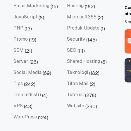
Email Marketing
Hosting
(15)
(183)
Ca
Email Marketing
Hosting
at
JavaScript
Microsoft365
(8)
(2)
JavaScript
Microsoft365
5 m
PHP
Produk Update
(13)
(1)
PHP
Produk Update
Promo
Security
(19)
(145)
Promo
Security
SEM
SEO
(21)
(111)
SEM
SEO
Server
Shared Hosting
(26)
(6)
Server
Shared Hosting
Social Media
Teknologi
(69)
(182)
Social Media
Teknologi
Tips
Titan Mail
(242)
(2)
Tips
Titan Mail
Tren Industri
Tutorial
(4)
(278)
Tren Industri
Tutorial
VPS
Website
(43)
(290)
VPS
Website
WordPress
(124)
WordPress