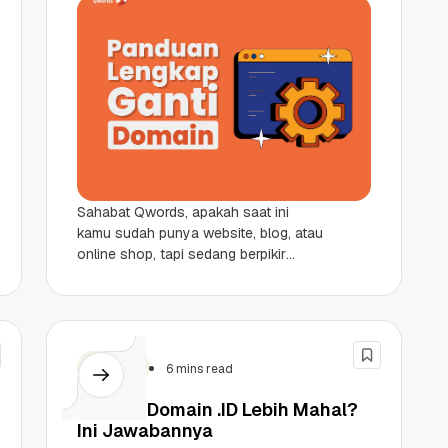
Sahabat Qwords, apakah saat ini
kamu sudah punya website, blog, atau
online shop, tapi sedang berpikir
untuk mengganti alamat domainnya?
Tepat sekali, karena kali ini...
Domain
6 mins read
Kenapa Domain .ID Lebih Mahal?
Ini Jawabannya