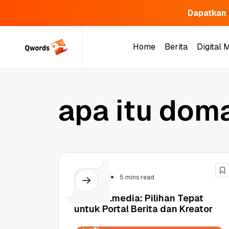
Dapatkan 
Skip
to
Home
Berita
Digital 
content
Home
Berita
Digital 
a
p
a
i
t
u
d
o
m
Domain
5 mins read
Domain .media: Pilihan Tepat
untuk Portal Berita dan Kreator