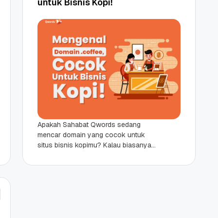
untuk Bisnis Kopi!
Apakah Sahabat Qwords sedang
mencar domain yang cocok untuk
situs bisnis kopimu? Kalau biasanya
ekstensi .com yang paling banyak
digunakan untuk segala macam jenis
bisnis....
 Promo
Qwords Jadi Registrar
skon
Terakreditasi ICANN, Apa
Untungnya?