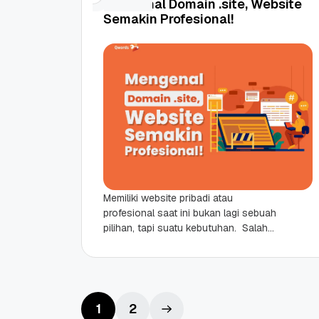
Mengenal Domain .site, Website
10 Feb, 2026
20 Nov, 2025
6
6
Semakin Profesional!
Memiliki website pribadi atau
profesional saat ini bukan lagi sebuah
pilihan, tapi suatu kebutuhan. Salah
satu keputusan penting ketika
membuat website ialah memilih nama
domain...
1
2