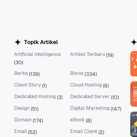
Topik Artikel
Artificial Intelligence
Artikel Terbaru
(19)
Artificial Intelligence
Artikel Terbaru
(30)
Berita
Bisnis
(139)
(334)
Berita
Bisnis
Client Story
Cloud Hosting
(1)
(8)
Client Story
Cloud Hosting
Dedicated Hosting
Dedicated Server
(3)
(10)
Dedicated Hosting
Dedicated Server
Design
Digital Marketing
(51)
(147)
Design
Digital Marketing
Domain
eBook
(174)
(8)
Domain
eBook
Email
Email Client
(52)
(2)
Email
Email Client