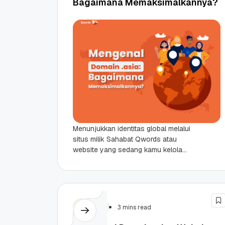
Bagaimana Memaksimalkannya?
Menunjukkan identitas global melalui
situs milik Sahabat Qwords atau
website yang sedang kamu kelola
bisa dilakukan dengan memilih nama
domain yang tepat. Dan adanya
domain...
Promo Ramadan 2026:
Panduan Lengkap
Domain
3 mins read
Diskon Domain dan
Domain .ID dan Di
Hosting Qwords
Terbaru