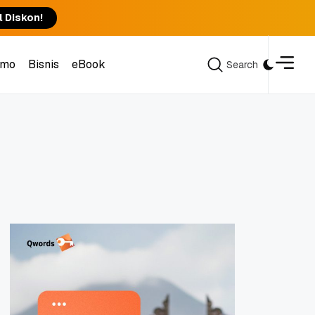
l Diskon!
omo
Bisnis
eBook
Search
Search
omo
Bisnis
eBook