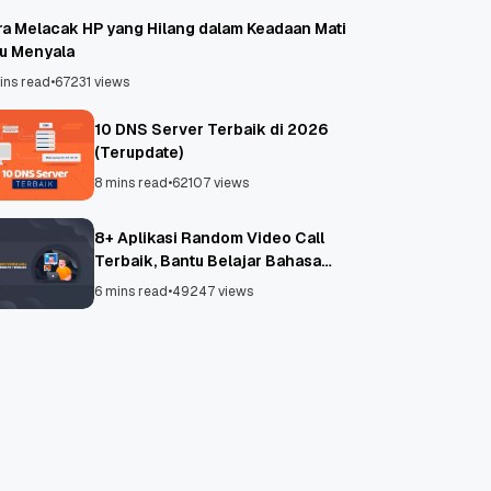
ra Melacak HP yang Hilang dalam Keadaan Mati
au Menyala
ins read
•
67231 views
10 DNS Server Terbaik di 2026
(Terupdate)
8 mins read
•
62107 views
8+ Aplikasi Random Video Call
Terbaik, Bantu Belajar Bahasa
Asing!
6 mins read
•
49247 views