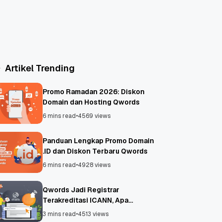
Artikel Trending
Promo Ramadan 2026: Diskon
Domain dan Hosting Qwords
6 mins read
•
4569 views
Panduan Lengkap Promo Domain
.ID dan Diskon Terbaru Qwords
6 mins read
•
4928 views
Qwords Jadi Registrar
Terakreditasi ICANN, Apa
Untungnya?
3 mins read
•
4513 views