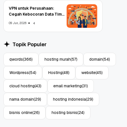
VPN untuk Perusahaan:
Cegah Kebocoran Data Tim
WFA!
09 Jun, 2026
4
Topik Populer
qwords
(366)
hosting murah
(57)
domain
(54)
Wordpress
(54)
Hosting
(48)
website
(45)
cloud hosting
(43)
email marketing
(31)
nama domain
(29)
hosting indonesia
(29)
bisnis online
(26)
hosting bisnis
(24)