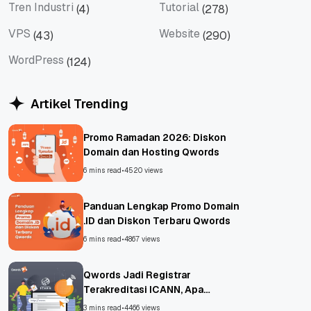
Tren Industri
Tutorial
(4)
(278)
Tren Industri
Tutorial
VPS
Website
(43)
(290)
VPS
Website
WordPress
(124)
WordPress
Artikel Trending
Promo Ramadan 2026: Diskon
Domain dan Hosting Qwords
6 mins read
•
4520 views
Panduan Lengkap Promo Domain
.ID dan Diskon Terbaru Qwords
6 mins read
•
4867 views
Qwords Jadi Registrar
Terakreditasi ICANN, Apa
Untungnya?
3 mins read
•
4466 views