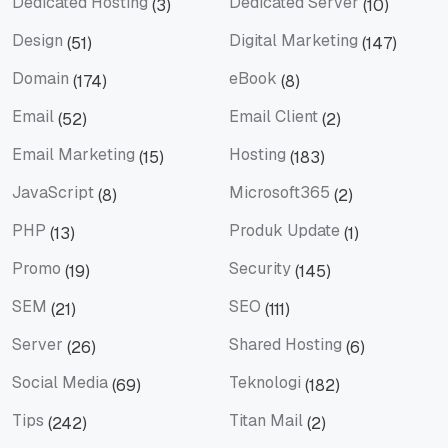
Dedicated Hosting
Dedicated Server
(3)
(10)
Dedicated Hosting
Dedicated Server
Design
Digital Marketing
(51)
(147)
Design
Digital Marketing
Domain
eBook
(174)
(8)
Domain
eBook
Email
Email Client
(52)
(2)
Email
Email Client
Email Marketing
Hosting
(15)
(183)
Email Marketing
Hosting
JavaScript
Microsoft365
(8)
(2)
JavaScript
Microsoft365
PHP
Produk Update
(13)
(1)
PHP
Produk Update
Promo
Security
(19)
(145)
Promo
Security
SEM
SEO
(21)
(111)
SEM
SEO
Server
Shared Hosting
(26)
(6)
Server
Shared Hosting
Social Media
Teknologi
(69)
(182)
Social Media
Teknologi
Tips
Titan Mail
(242)
(2)
Tips
Titan Mail