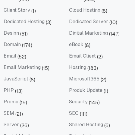
Berita
Bisnis
Client Story
Cloud Hosting
(1)
(8)
Client Story
Cloud Hosting
Dedicated Hosting
Dedicated Server
(3)
(10)
Dedicated Hosting
Dedicated Server
Design
Digital Marketing
(51)
(147)
Design
Digital Marketing
Domain
eBook
(174)
(8)
Domain
eBook
Email
Email Client
(52)
(2)
Email
Email Client
Email Marketing
Hosting
(15)
(183)
Email Marketing
Hosting
JavaScript
Microsoft365
(8)
(2)
JavaScript
Microsoft365
PHP
Produk Update
(13)
(1)
PHP
Produk Update
Promo
Security
(19)
(145)
Promo
Security
SEM
SEO
(21)
(111)
SEM
SEO
Server
Shared Hosting
(26)
(6)
Server
Shared Hosting