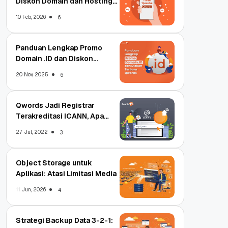
Diskon Domain dan Hosting
Qwords
10 Feb, 2026
6
Panduan Lengkap Promo
Domain .ID dan Diskon
Terbaru
20 Nov, 2025
6
Qwords Jadi Registrar
Terakreditasi ICANN, Apa
Untungnya?
27 Jul, 2022
3
Object Storage untuk
Aplikasi: Atasi Limitasi Media
11 Jun, 2026
4
Strategi Backup Data 3-2-1: