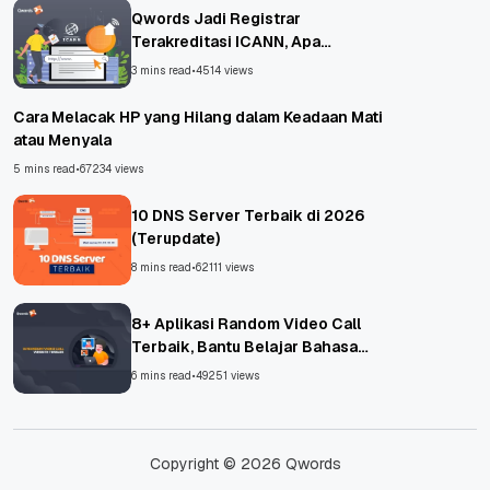
Qwords Jadi Registrar
Terakreditasi ICANN, Apa
Untungnya?
3 mins read
•
4514 views
Cara Melacak HP yang Hilang dalam Keadaan Mati
atau Menyala
5 mins read
•
67234 views
10 DNS Server Terbaik di 2026
(Terupdate)
8 mins read
•
62111 views
8+ Aplikasi Random Video Call
Terbaik, Bantu Belajar Bahasa
Asing!
6 mins read
•
49251 views
Copyright © 2026 Qwords