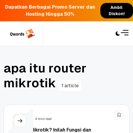
Dapatkan Berbagai Promo Server dan
Ambil
Hosting Hingga 50%
Diskon!
Skip
to
content
a
p
a
i
t
u
r
o
u
t
e
r
m
i
k
r
o
t
i
k
1 article
Berita
4 mins read
Apa Itu Mikrotik? Inilah Fungsi dan