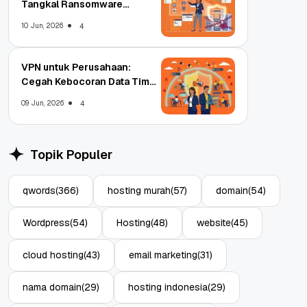
Tangkal Ransomware
Enterprise
10 Jun, 2026
4
VPN untuk Perusahaan:
Cegah Kebocoran Data Tim
WFA!
09 Jun, 2026
4
Topik Populer
qwords
(366)
hosting murah
(57)
domain
(54)
Wordpress
(54)
Hosting
(48)
website
(45)
cloud hosting
(43)
email marketing
(31)
nama domain
(29)
hosting indonesia
(29)