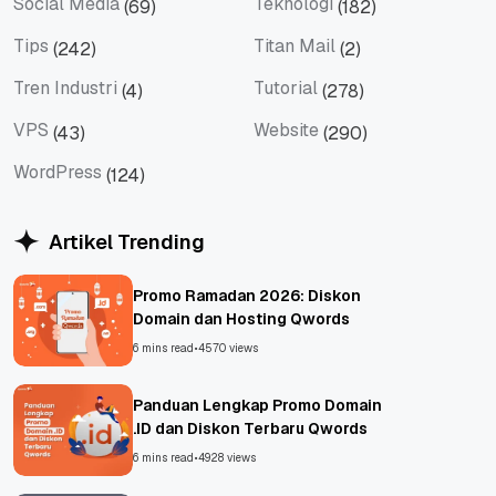
Social Media
Teknologi
(69)
(182)
Social Media
Teknologi
Tips
Titan Mail
(242)
(2)
Tips
Titan Mail
Tren Industri
Tutorial
(4)
(278)
Tren Industri
Tutorial
VPS
Website
(43)
(290)
VPS
Website
WordPress
(124)
WordPress
Artikel Trending
Promo Ramadan 2026: Diskon
Domain dan Hosting Qwords
6 mins read
•
4570 views
Panduan Lengkap Promo Domain
.ID dan Diskon Terbaru Qwords
6 mins read
•
4928 views