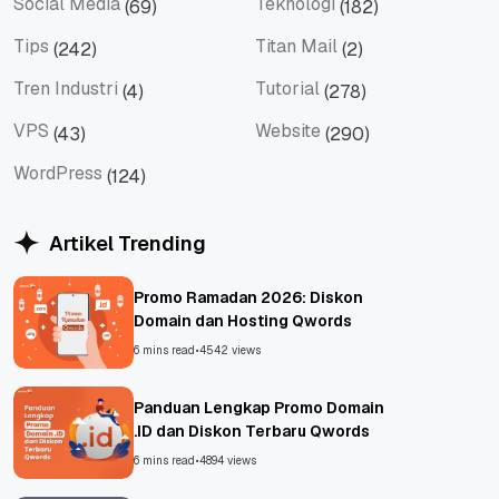
Social Media
Teknologi
(69)
(182)
Social Media
Teknologi
Tips
Titan Mail
(242)
(2)
Tips
Titan Mail
Tren Industri
Tutorial
(4)
(278)
Tren Industri
Tutorial
VPS
Website
(43)
(290)
VPS
Website
WordPress
(124)
WordPress
Artikel Trending
Promo Ramadan 2026: Diskon
Domain dan Hosting Qwords
6 mins read
•
4542 views
Panduan Lengkap Promo Domain
.ID dan Diskon Terbaru Qwords
6 mins read
•
4894 views