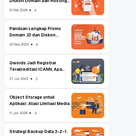
Diskon Domain dan Hosting
Qwords
10 Feb, 2026
6
Panduan Lengkap Promo
Domain .ID dan Diskon
Terbaru
20 Nov, 2025
6
Qwords Jadi Registrar
Terakreditasi ICANN, Apa
Untungnya?
27 Jul, 2022
3
Object Storage untuk
Aplikasi: Atasi Limitasi Media
11 Jun, 2026
4
Strategi Backup Data 3-2-1: