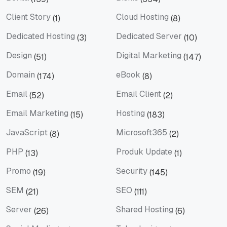
Berita
Bisnis
Client Story
Cloud Hosting
(1)
(8)
Client Story
Cloud Hosting
Dedicated Hosting
Dedicated Server
(3)
(10)
Dedicated Hosting
Dedicated Server
Design
Digital Marketing
(51)
(147)
Design
Digital Marketing
Domain
eBook
(174)
(8)
Domain
eBook
Email
Email Client
(52)
(2)
Email
Email Client
Email Marketing
Hosting
(15)
(183)
Email Marketing
Hosting
JavaScript
Microsoft365
(8)
(2)
JavaScript
Microsoft365
PHP
Produk Update
(13)
(1)
PHP
Produk Update
Promo
Security
(19)
(145)
Promo
Security
SEM
SEO
(21)
(111)
SEM
SEO
Server
Shared Hosting
(26)
(6)
Server
Shared Hosting