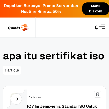
Dapatkan Berbagai Promo Server dan
Ambil
Hosting Hingga 50%
Diskon!
Skip
to
content
a
p
a
i
t
u
s
e
r
t
i
f
i
k
a
t
i
s
o
1 article
Bisnis
5 mins read
Apa Itu ISO? Ini Jenis-jenis Standar ISO Untuk