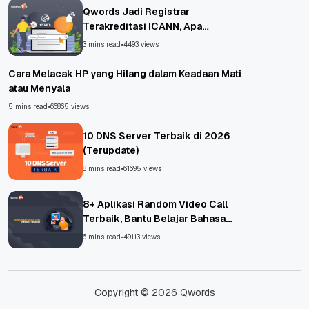
Qwords Jadi Registrar
Terakreditasi ICANN, Apa
Untungnya?
3 mins read
•
4493 views
Cara Melacak HP yang Hilang dalam Keadaan Mati
atau Menyala
5 mins read
•
66865 views
10 DNS Server Terbaik di 2026
(Terupdate)
8 mins read
•
61695 views
8+ Aplikasi Random Video Call
Terbaik, Bantu Belajar Bahasa
Asing!
6 mins read
•
49113 views
Copyright © 2026 Qwords