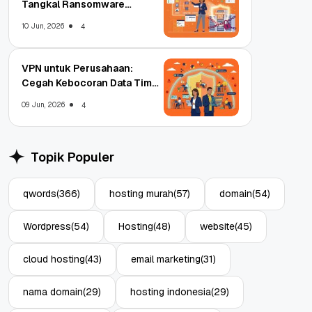
Tangkal Ransomware
Enterprise
10 Jun, 2026
4
VPN untuk Perusahaan:
Cegah Kebocoran Data Tim
WFA!
09 Jun, 2026
4
Topik Populer
qwords
(366)
hosting murah
(57)
domain
(54)
Wordpress
(54)
Hosting
(48)
website
(45)
cloud hosting
(43)
email marketing
(31)
nama domain
(29)
hosting indonesia
(29)