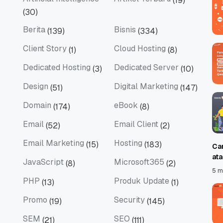
(19)
Artificial Intelligence
Artikel Terbaru
(30)
Berita
Bisnis
(139)
(334)
Berita
Bisnis
Client Story
Cloud Hosting
(1)
(8)
Client Story
Cloud Hosting
Dedicated Hosting
Dedicated Server
(3)
(10)
Dedicated Hosting
Dedicated Server
Design
Digital Marketing
(51)
(147)
Design
Digital Marketing
Domain
eBook
(174)
(8)
Domain
eBook
Email
Email Client
(52)
(2)
Email
Email Client
Email Marketing
Hosting
(15)
(183)
Ca
Email Marketing
Hosting
at
JavaScript
Microsoft365
(8)
(2)
JavaScript
Microsoft365
5 m
PHP
Produk Update
(13)
(1)
PHP
Produk Update
Promo
Security
(19)
(145)
Promo
Security
SEM
SEO
(21)
(111)