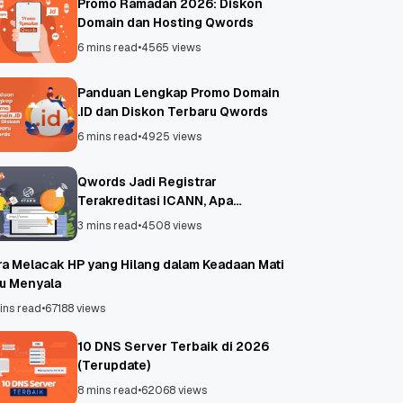
Promo Ramadan 2026: Diskon
Domain dan Hosting Qwords
6 mins read
•
4565 views
Panduan Lengkap Promo Domain
.ID dan Diskon Terbaru Qwords
6 mins read
•
4925 views
Qwords Jadi Registrar
Terakreditasi ICANN, Apa
Untungnya?
3 mins read
•
4508 views
ra Melacak HP yang Hilang dalam Keadaan Mati
au Menyala
ins read
•
67188 views
10 DNS Server Terbaik di 2026
(Terupdate)
8 mins read
•
62068 views