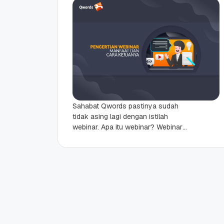
Sahabat Qwords pastinya sudah
tidak asing lagi dengan istilah
webinar. Apa itu webinar? Webinar
adalah salah satu bentuk inovasi
digital yang semakin memudahkan
proses pembelajaran....