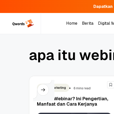
Dapatkan 
Skip
to
Home
Berita
Digital 
content
Home
Berita
Digital 
a
p
a
i
t
u
w
e
b
i
Digital Marketing
6 mins read
Apa Itu Webinar? Ini Pengertian,
Manfaat dan Cara Kerjanya