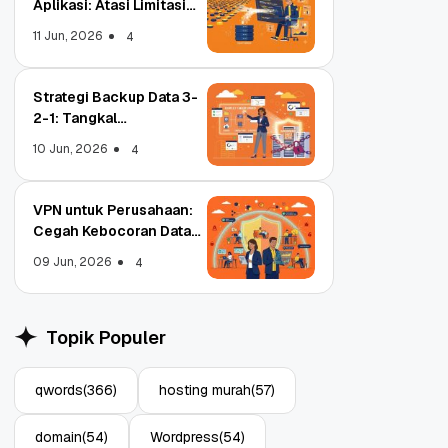
Aplikasi: Atasi Limitasi
Media
11 Jun, 2026
4
Strategi Backup Data 3-
2-1: Tangkal
Ransomware Enterprise
10 Jun, 2026
4
VPN untuk Perusahaan:
Cegah Kebocoran Data
Tim WFA!
09 Jun, 2026
4
Object Storage untuk
S
Aplikasi: Atasi Limitasi
1
Topik Populer
Media
E
11 Jun, 2026
10
4
qwords
(366)
hosting murah
(57)
domain
(54)
Wordpress
(54)