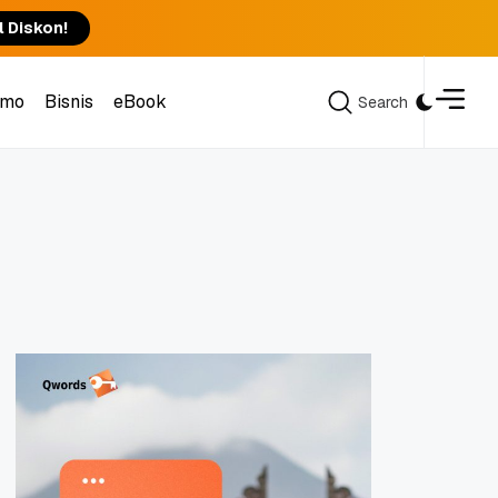
l Diskon!
omo
Bisnis
eBook
Search
Search
omo
Bisnis
eBook