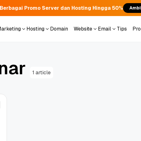
Berbagai Promo Server dan Hosting Hingga 50%
Ambi
Marketing
Hosting
Domain
Website
Email
Tips
Pr
Marketing
Hosting
Domain
Website
Email
Tips
Pr
n
a
r
1 article