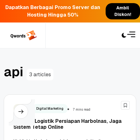
Dapatkan Berbagai Promo Server dan
Ambil
Hosting Hingga 50%
Diskon!
Skip
to
content
a
p
i
3 articles
Bisnis
Digital Marketing
7 mins read
Strategi Logistik Persiapan Harbolnas, Jaga
Sistem Tetap Online