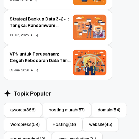
11 Jun, 2026
4
Strategi Backup Data 3-2-1:
Tangkal Ransomware
Enterprise
10 Jun, 2026
4
VPN untuk Perusahaan:
Cegah Kebocoran Data Tim
WFA!
09 Jun, 2026
4
Topik Populer
qwords
(366)
hosting murah
(57)
domain
(54)
Wordpress
(54)
Hosting
(48)
website
(45)
cloud hosting
(43)
email marketing
(31)