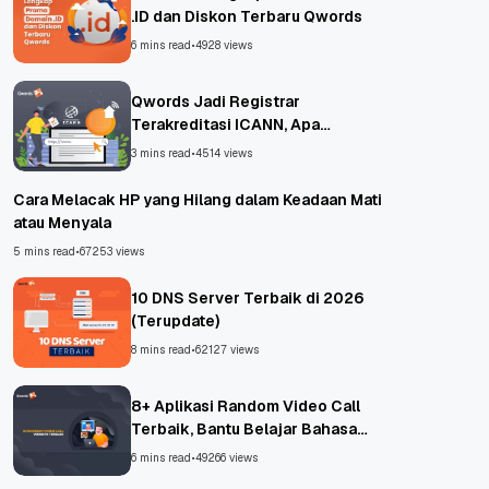
.ID dan Diskon Terbaru Qwords
6 mins read
•
4928 views
Qwords Jadi Registrar
Terakreditasi ICANN, Apa
Untungnya?
3 mins read
•
4514 views
Cara Melacak HP yang Hilang dalam Keadaan Mati
atau Menyala
5 mins read
•
67253 views
10 DNS Server Terbaik di 2026
(Terupdate)
8 mins read
•
62127 views
8+ Aplikasi Random Video Call
Terbaik, Bantu Belajar Bahasa
Asing!
6 mins read
•
49266 views