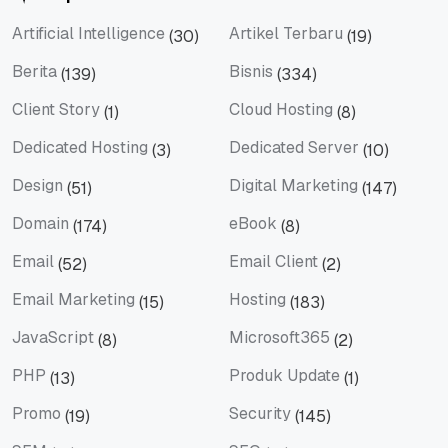
Artificial Intelligence
Artikel Terbaru
(30)
(19)
Artificial Intelligence
Artikel Terbaru
Berita
Bisnis
(139)
(334)
Berita
Bisnis
Client Story
Cloud Hosting
(1)
(8)
Client Story
Cloud Hosting
Dedicated Hosting
Dedicated Server
(3)
(10)
Dedicated Hosting
Dedicated Server
Design
Digital Marketing
(51)
(147)
Design
Digital Marketing
Domain
eBook
(174)
(8)
Domain
eBook
Email
Email Client
(52)
(2)
Email
Email Client
Email Marketing
Hosting
(15)
(183)
Email Marketing
Hosting
JavaScript
Microsoft365
(8)
(2)
JavaScript
Microsoft365
PHP
Produk Update
(13)
(1)
PHP
Produk Update
Promo
Security
(19)
(145)
Promo
Security