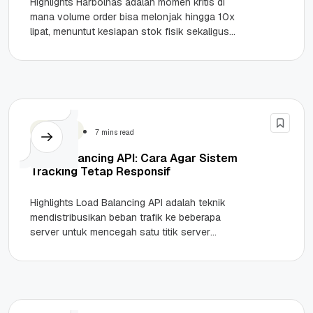
Highlights Harbolnas adalah momen kritis di
mana volume order bisa melonjak hingga 10x
lipat, menuntut kesiapan stok fisik sekaligus
stabilitas sistem digital. Strategi Forecast &...
Teknologi
7 mins read
Load Balancing API: Cara Agar Sistem
Tracking Tetap Responsif
Highlights Load Balancing API adalah teknik
mendistribusikan beban trafik ke beberapa
server untuk mencegah satu titik server
mengalami overload atau down. Sangat krusial
untuk sistem...