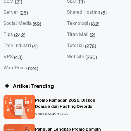
SEM
SEO
(21)
(111)
SEM
SEO
Server
Shared Hosting
(26)
(6)
Server
Shared Hosting
Social Media
Teknologi
(69)
(182)
Social Media
Teknologi
Tips
Titan Mail
(242)
(2)
Tips
Titan Mail
Tren Industri
Tutorial
(4)
(278)
Tren Industri
Tutorial
VPS
Website
(43)
(290)
VPS
Website
WordPress
(124)
WordPress
Artikel Trending
Promo Ramadan 2026: Diskon
Domain dan Hosting Qwords
6 mins read
•
4571 views
Panduan Lengkap Promo Domain